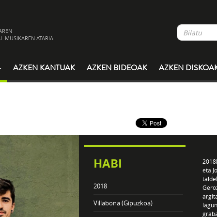
AREN
L MUSIKAREN ATARIA
AZKEN KANTUAK
AZKEN BIDEOAK
AZKEN DISKOA
HABI
2018k
eta J
talde
2018
Geroz
argit
Villabona (Gipuzkoa)
lagun
graba