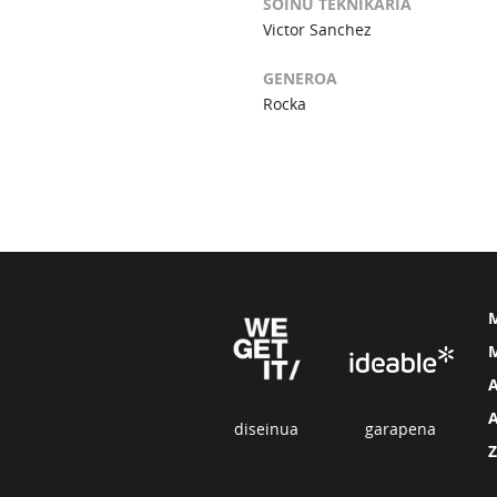
SOINU TEKNIKARIA
Victor Sanchez
GENEROA
Rocka
M
diseinua
garapena