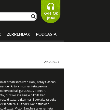
KANTOK
jolasa
K
ZERRENDAK
PODCASTA
2022.05.11
o azaroan sortu zen Habi, Yeray Gascon
onander Artola musikari eta gerora
kideen bideak gurutzatu zirenean.
tik, bi disko eta single bikoitz bat
aratu dituzte; azken hori Etxekalte taldeko
ekin batera. Guztiak Elkar estudioan
tu dituzte, Victor Sanchez teknikari eta