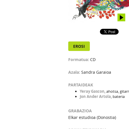
EROSI
Formatua:
CD
Azala:
Sandra Garaioa
PARTAIDEAK
Yeray Gascon
, ahotsa, gitar
Jon Ander Artola
, bateria
GRABAZIOA
Elkar estudioa (Donostia)