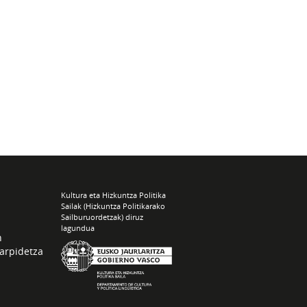
Kultura eta Hizkuntza Politika
Sailak (Hizkuntza Politikarako
Sailburuordetzak) diruz
lagundua
n
arpidetza