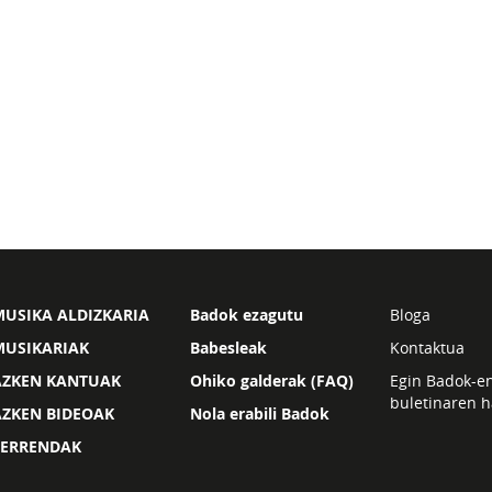
USIKA ALDIZKARIA
Badok ezagutu
Bloga
MUSIKARIAK
Babesleak
Kontaktua
AZKEN KANTUAK
Ohiko galderak (FAQ)
Egin Badok-e
buletinaren h
AZKEN BIDEOAK
Nola erabili Badok
ZERRENDAK