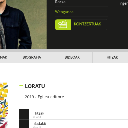
Rocka
ingen
Webgunea
KONTZERTUAK
UNAK
BIOGRAFIA
BIDEOAK
HITZAK
LORATU
2019 - Egilea editore
Hitzak
(Habi)
Badakit
(Habi)