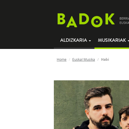
BERRI
EUSKA
ALDIZKARIA
MUSIKARIAK
Home
Euskal Musika
Habi