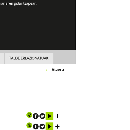
iariaren gidaritzapean.
TALDE ERLAZIONATUAK
Atzera