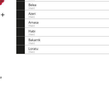
Belea
(Habi)
Azeri
(Habi)
Arnasa
(Habi)
Habi
(Habi)
Bakarrik
(Habi)
Loratu
(Habi)
ra