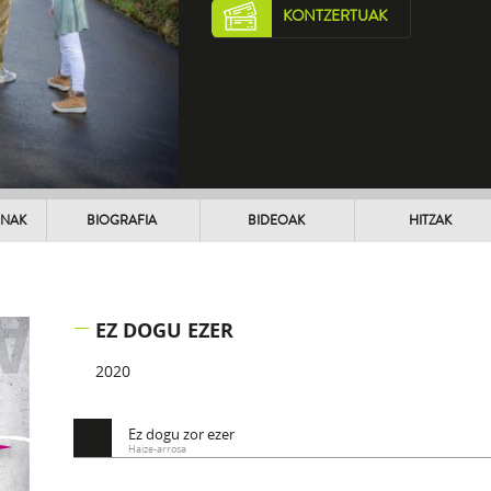
KONTZERTUAK
UNAK
BIOGRAFIA
BIDEOAK
HITZAK
EZ DOGU EZER
2020
Ez dogu zor ezer
Haize-arrosa