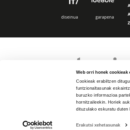
diseinua
garapena
Web orri honek cookieak e
Cookieak erabiltzen ditugu
funtzionaltasunak eskaintz
buruzko informazioa partek
hornitzaileekin. Horiek au
dituzulako eskuratu duten 
Erakutsi xehetasunak