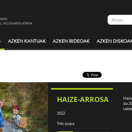
AREN
L MUSIKAREN ATARIA
AZKEN KANTUAK
AZKEN BIDEOAK
AZKEN DISKOA
HAIZE-ARROSA
Haize
da 2
talde
2022
Triki-popa