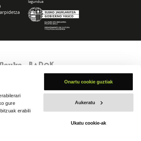
lagundua
n
arpidetza
Onartu cookie guztiak
rabilerari
Aukeratu
ko gure
itzuak erabili
Ukatu cookie-ak