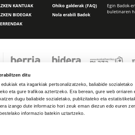
AZKEN KANTUAK
Ohiko galderak (FAQ)
Egin Badok-e
buletinaren h
AZKEN BIDEOAK
Nola erabili Badok
ZERRENDAK
rabiltzen ditu
 edukiak eta iragarkiak pertsonalizatzeko, baliabide sozialetako
eko eta gure trafikoa aztertzeko. Era berean, gure web orriaren e
atzen dugu baliabide sozialetako, publizitateko eta estatistiketa
kera izango dute informazio hori zeuk eman diezun edo euren zerb
Lege oharra
Pribatutasuna
Cookie politika
bestelako informazio batekin uztartzeko.