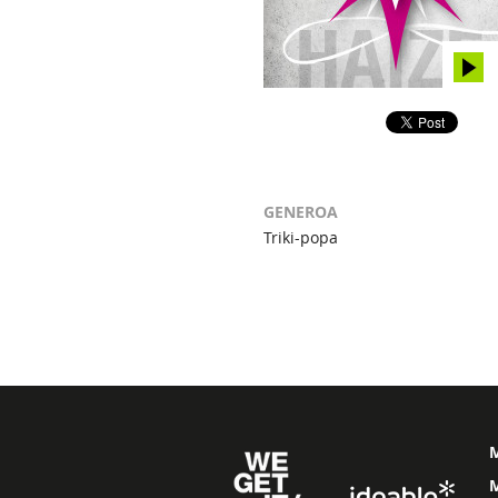
GENEROA
Triki-popa
M