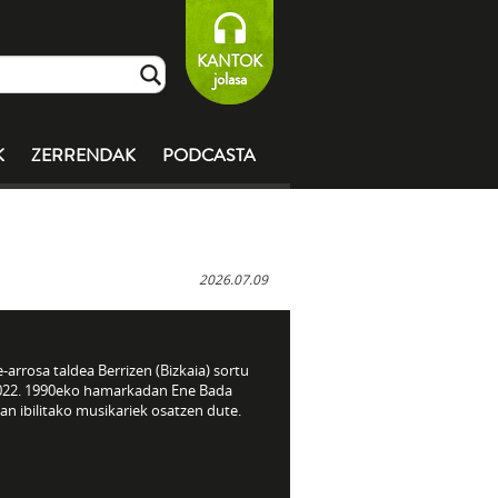
KANTOK
jolasa
K
ZERRENDAK
PODCASTA
2026.07.09
-arrosa taldea Berrizen (Bizkaia) sortu
022. 1990eko hamarkadan Ene Bada
an ibilitako musikariek osatzen dute.