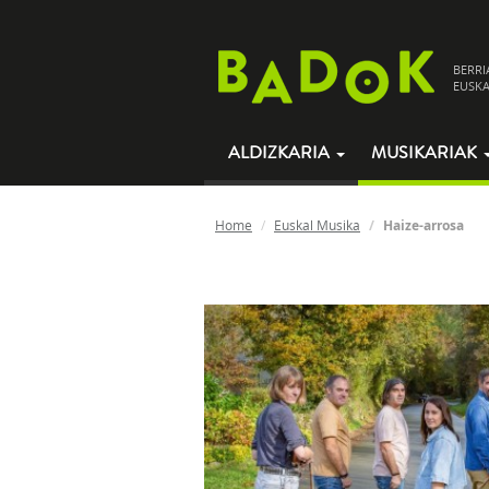
BERRI
EUSKA
ALDIZKARIA
MUSIKARIAK
Home
Euskal Musika
Haize-arrosa