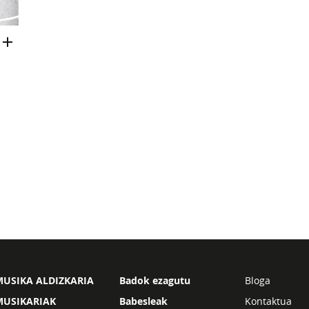
USIKA ALDIZKARIA
Badok ezagutu
Bloga
MUSIKARIAK
Babesleak
Kontaktua