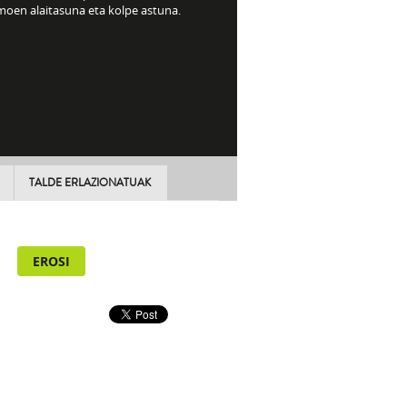
moen alaitasuna eta kolpe astuna.
TALDE ERLAZIONATUAK
EROSI