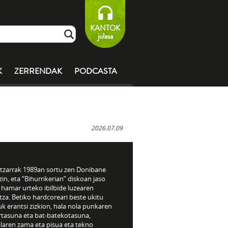
KANTOK
jolasa
K
ZERRENDAK
PODCASTA
2026.07.09
tzarrak 1989an sortu zen Donibane
in, eta “Bihurrikerian” diskoan jaso
 hamar urteko ibilbide luzearen
za. Betiko hardcoreari beste ukitu
k erantsi zizkion, hala nola punkaren
rtasuna eta bat-batekotasuna,
laren zama eta pisua eta tekno