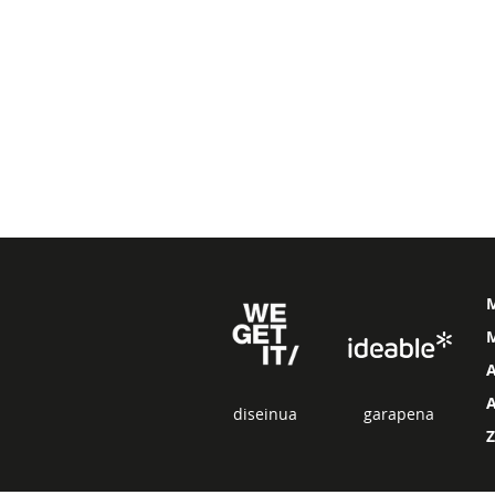
M
diseinua
garapena