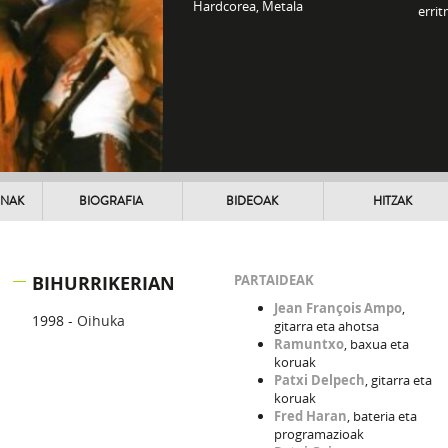
Hardcorea, Metala
errit
UNAK
BIOGRAFIA
BIDEOAK
HITZAK
BIHURRIKERIAN
PARTAIDEAK
Jean François Ampo
,
1998 -
Oihuka
gitarra eta ahotsa
Ramuntxo
, baxua eta
koruak
Patxi Delpech
, gitarra eta
koruak
Fred Haran
, bateria eta
programazioak