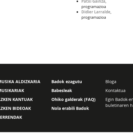
Patxi Gainza
,
programazioa
Didier Larralde
,
programazioa
USIKA ALDIZKARIA
Badok ezagutu
Bloga
MUSIKARIAK
Babesleak
Kontaktua
AZKEN KANTUAK
Ohiko galderak (FAQ)
Egin Badok-e
buletinaren h
AZKEN BIDEOAK
Nola erabili Badok
ZERRENDAK