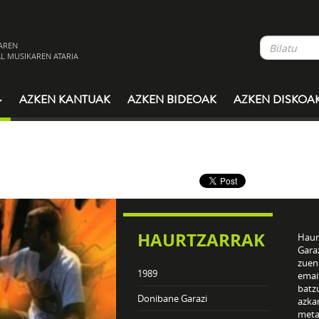
AREN
L MUSIKAREN ATARIA
AZKEN KANTUAK
AZKEN BIDEOAK
AZKEN DISKOA
HAURTZARRAK
Haur
Garaz
zuen
1989
emait
batzu
Donibane Garazi
azka
meta