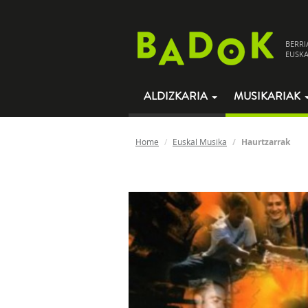
BERRI
EUSKA
ALDIZKARIA
MUSIKARIAK
Home
Euskal Musika
Haurtzarrak