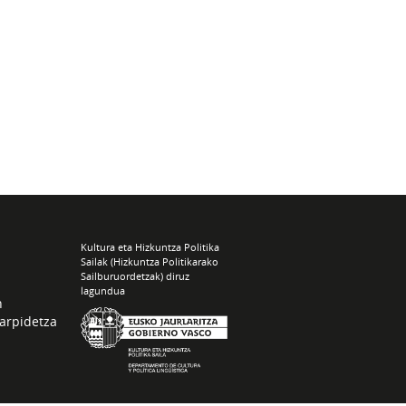
Kultura eta Hizkuntza Politika
Sailak (Hizkuntza Politikarako
Sailburuordetzak) diruz
lagundua
n
arpidetza