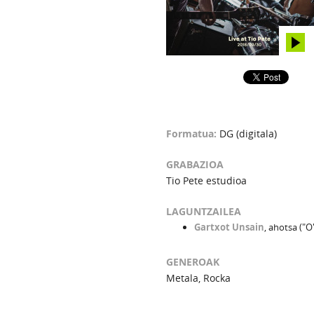
Formatua:
DG (digitala)
GRABAZIOA
Tio Pete estudioa
LAGUNTZAILEA
Gartxot Unsain
, ahotsa ("O
GENEROAK
Metala, Rocka