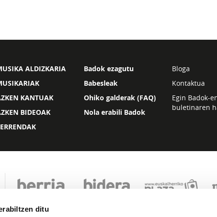
USIKA ALDIZKARIA
Badok ezagutu
Bloga
MUSIKARIAK
Babesleak
Kontaktua
AZKEN KANTUAK
Ohiko galderak (FAQ)
Egin Badok-e
buletinaren h
AZKEN BIDEOAK
Nola erabili Badok
ZERRENDAK
rabiltzen ditu