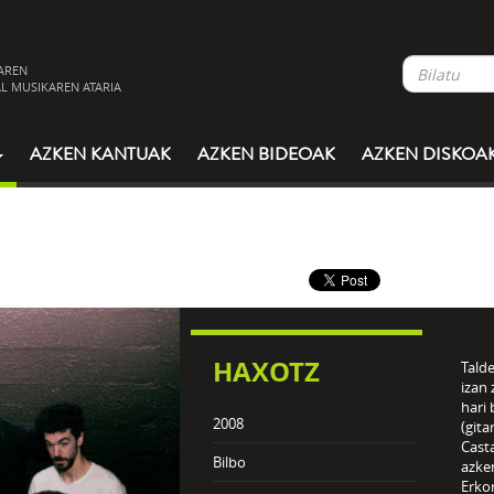
AREN
L MUSIKAREN ATARIA
AZKEN KANTUAK
AZKEN BIDEOAK
AZKEN DISKOA
HAXOTZ
Tald
izan 
hari
2008
(gita
Cast
Bilbo
azken
Erkor