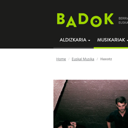
BERRI
EUSKA
ALDIZKARIA
MUSIKARIAK
Home
Euskal Musika
Haxotz