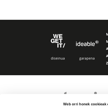
M
diseinua
garapena
Web orri honek cookieak e