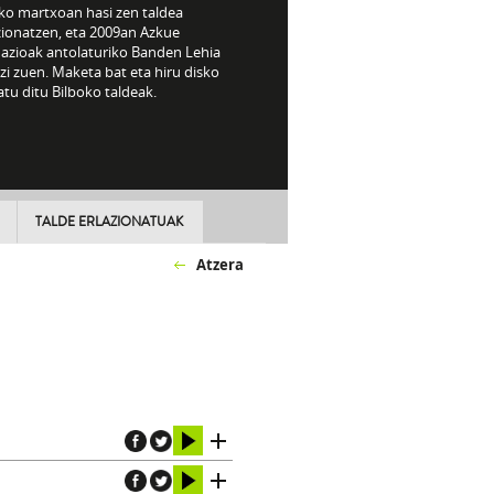
ko martxoan hasi zen taldea
zionatzen,
eta 2009an Azkue
azioak antolaturiko Banden Lehia
zi zuen. Maketa bat eta hiru disko
tu ditu Bilboko taldeak.
TALDE ERLAZIONATUAK
Atzera