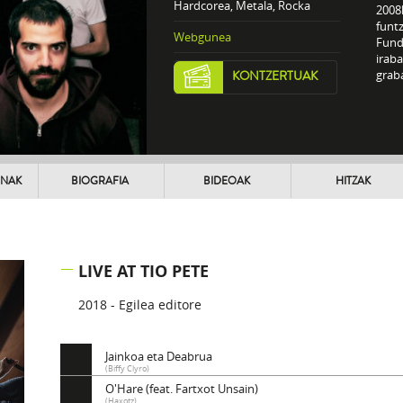
Hardcorea, Metala, Rocka
2008
funt
Webgunea
Fund
iraba
graba
KONTZERTUAK
UNAK
BIOGRAFIA
BIDEOAK
HITZAK
LIVE AT TIO PETE
2018 - Egilea editore
Jainkoa eta Deabrua
(Biffy Clyro)
O'Hare (feat. Fartxot Unsain)
(Haxotz)