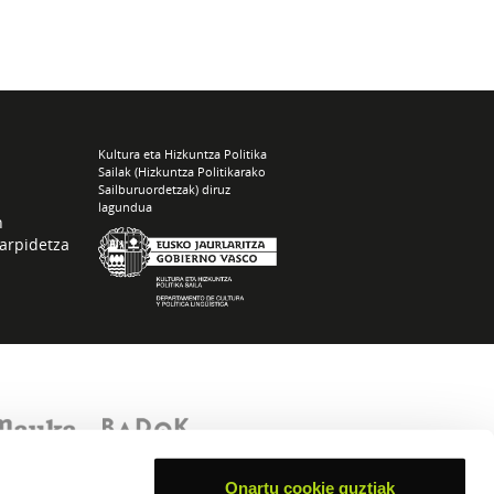
Kultura eta Hizkuntza Politika
Sailak (Hizkuntza Politikarako
Sailburuordetzak) diruz
lagundua
n
arpidetza
Onartu cookie guztiak