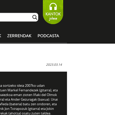
KANTOK
jolasa
K
ZERRENDAK
PODCASTA
2023.03.14
ea sortzeko ideia 2007ko udan
zuen Markel Fernandezek (gitarra), eta
 baiezkoa eman zioten Iñaki del Olmok
rra) eta Ander Gezuragak (baxua). Unai
añeda (bateria) batu zen ondoren, eta
ik Jon Txirapozuk (gitarra) eta Jokin
ekak (ahotsa) osatu zuten taldea.