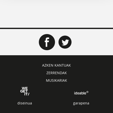
AZKEN KANTUAK
ZERRENDAK
MUSIKARIAK
diseinua
garapena