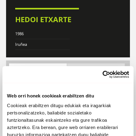
HEDOI ETXARTE
1986
Iruñea
DISKOGRAFIA
BIOGRAFIA
Atzera
Web orri honek cookieak erabiltzen ditu
Cookieak erabiltzen ditugu edukiak eta iragarkiak
pertsonalizatzeko, baliabide sozialetako
funtzionaltasunak eskaintzeko eta gure trafikoa
aztertzeko. Era berean, gure web orriaren erabilerari
buruzko informazioa partekatzen dugu baliabide