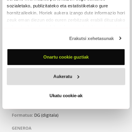
sozialetako, publizitateko eta estatistiketako gure
hornitzaileekin. Horiek aukera izango dute informazio hori
zeuk eman diezun edo euren zerbitzuak erabili dituzulako
eskuratu duten bestelako informazio batekin uztartzeko.
Erakutsi xehetasunak
Onartu cookie guztiak
SORTALDEKOAK
Aukeratu
2021 - Egilea editore
Ukatu cookie-ak
Zerua eta sua (Arriguri remix)
(Hedoi Etxarte)
Formatua:
DG (digitala)
GENEROA