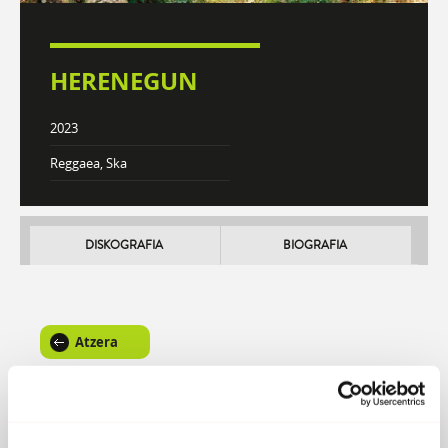
HERENEGUN
2023
Reggaea, Ska
DISKOGRAFIA
BIOGRAFIA
Atzera
Eraman nazazu (ft. Marte Lasarte)
BEGIAK ITXI ETA BURUA ITZALI ZENUEN
NOIZTIK ZEGOEN BEHARRA