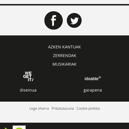
AZKEN KANTUAK
ZERRENDAK
MUSIKARIAK
diseinua
garapena
Lege oharra
Pribatutasuna
Cookie politika