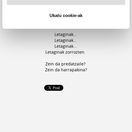
Zorrotz! Desagertzeko prest?
Zorrotz!
Ukatu cookie-ak
Zorrotz! Desagertzeko prest?
Zorrotz! Babeslekurik ez!
Letaginak…
Letaginak…
Letaginak…
Letaginak zorrozten.
Zein da predatzaile?
Zein da harrapakina?