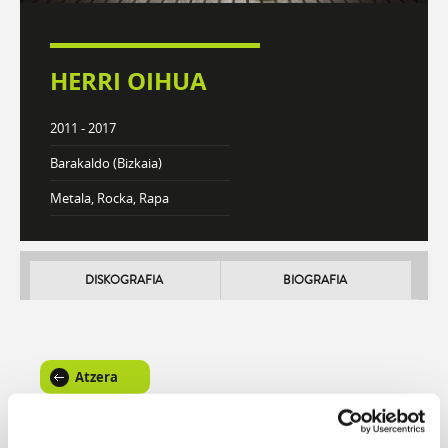
HERRI OIHUA
2011 - 2017
Barakaldo (Bizkaia)
Metala, Rocka, Rapa
DISKOGRAFIA
BIOGRAFIA
Atzera
Letaginak