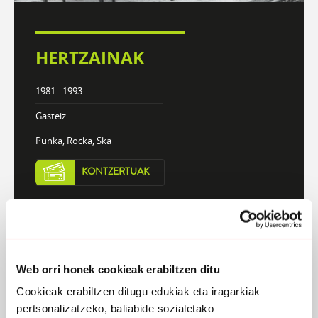
HERTZAINAK
1981 - 1993
Gasteiz
Punka, Rocka, Ska
KONTZERTUAK
DISKOGRAFIA
BIOGRAFIA
Web orri honek cookieak erabiltzen ditu
Cookieak erabiltzen ditugu edukiak eta iragarkiak
Atzera
pertsonalizatzeko, baliabide sozialetako