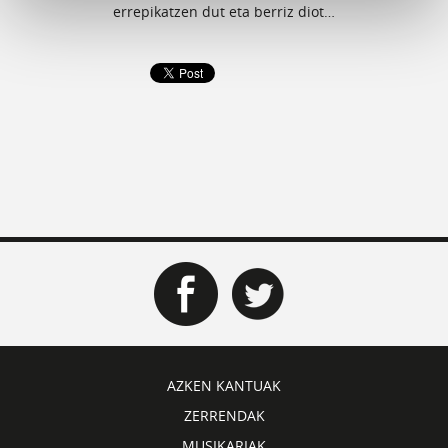
errepikatzen dut eta berriz diot…
AZKEN KANTUAK
ZERRENDAK
MUSIKARIAK