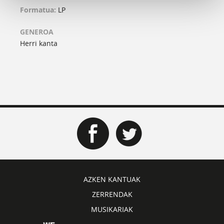
Formatua:
LP
GENEROA
Herri kanta
AZKEN KANTUAK
ZERRENDAK
MUSIKARIAK