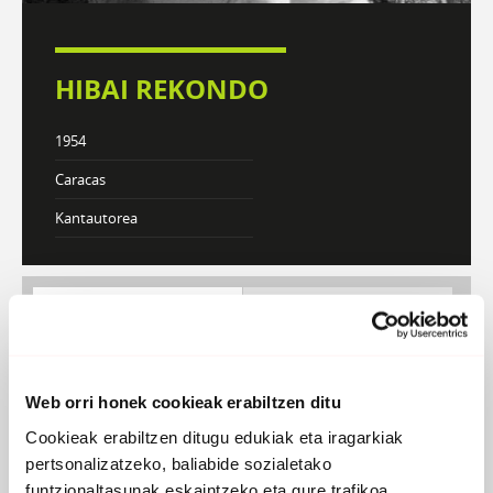
HIBAI REKONDO
1954
Caracas
Kantautorea
DISKOGRAFIA
BIOGRAFIA
Atzera
Web orri honek cookieak erabiltzen ditu
Cookieak erabiltzen ditugu edukiak eta iragarkiak
pertsonalizatzeko, baliabide sozialetako
funtzionaltasunak eskaintzeko eta gure trafikoa