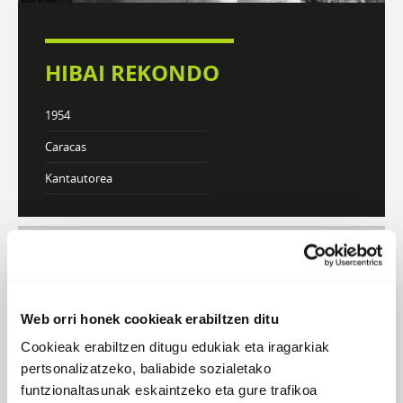
HIBAI REKONDO
1954
Caracas
Kantautorea
DISKOGRAFIA
BIOGRAFIA
Atzera
Web orri honek cookieak erabiltzen ditu
Cookieak erabiltzen ditugu edukiak eta iragarkiak
pertsonalizatzeko, baliabide sozialetako
funtzionaltasunak eskaintzeko eta gure trafikoa