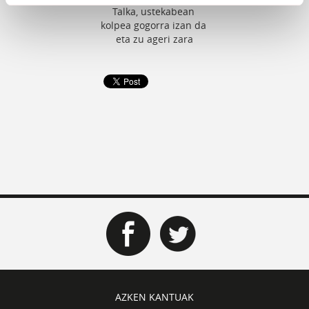
Talka, ustekabean
kolpea gogorra izan da
eta zu ageri zara
AZKEN KANTUAK