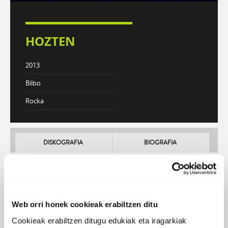
HOZTEN
2013
Bilbo
Rocka
DISKOGRAFIA
BIOGRAFIA
Atzera
Web orri honek cookieak erabiltzen ditu
Talka
Cookieak erabiltzen ditugu edukiak eta iragarkiak