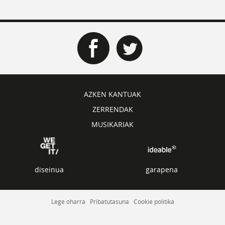
AZKEN KANTUAK
ZERRENDAK
MUSIKARIAK
diseinua
garapena
Lege oharra
Pribatutasuna
Cookie politika