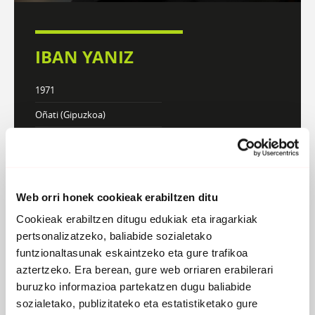
IBAN YANIZ
1971
Oñati (Gipuzkoa)
Indie-folka
Web orri honek cookieak erabiltzen ditu
DISKOGRAFIA
BIOGRAFIA
Cookieak erabiltzen ditugu edukiak eta iragarkiak
pertsonalizatzeko, baliabide sozialetako
funtzionaltasunak eskaintzeko eta gure trafikoa
aztertzeko. Era berean, gure web orriaren erabilerari
buruzko informazioa partekatzen dugu baliabide
sozialetako, publizitateko eta estatistiketako gure