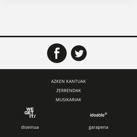
AZKEN KANTUAK
ZERRENDAK
MUSIKARIAK
diseinua
garapena