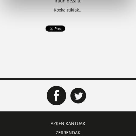
iraun dezala.
Koxka ttikiak...
AZKEN KANTUAK
ZERRENDAK