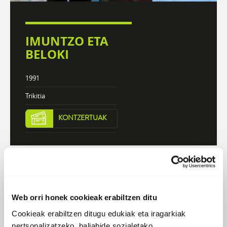
IMUNTZO ETA
BELOKI
1991
Trikitia
KONTZERTUAK
DISKOGRAFIA
BIOGRAFIA
Web orri honek cookieak erabiltzen ditu
Cookieak erabiltzen ditugu edukiak eta iragarkiak
Atzera
pertsonalizatzeko, baliabide sozialetako