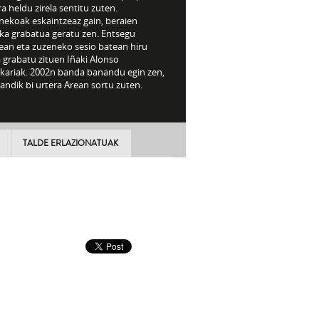
a heldu zirela sentitu zuten.
nekoak eskaintzeaz gain, beraien
ka grabatua geratu zen. Entsegu
lean eta zuzeneko sesio batean hiru
 grabatu zituen Iñaki Alonso
ikariak. 2002n banda banandu egin zen,
andik bi urtera Arean sortu zuten.
TALDE ERLAZIONATUAK