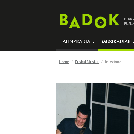
BERRI
EUSKA
ALDIZKARIA
MUSIKARIAK
Home
Euskal Musika
Iniezione