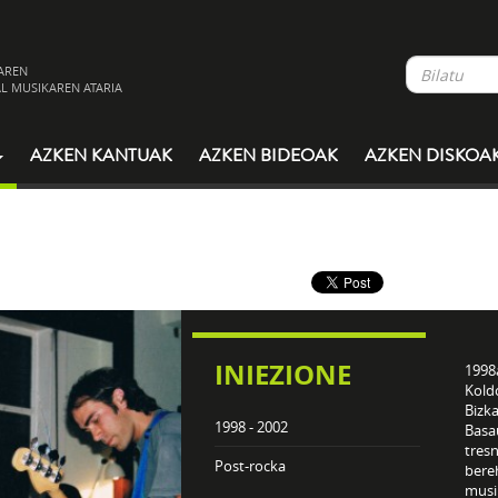
AREN
L MUSIKAREN ATARIA
AZKEN KANTUAK
AZKEN BIDEOAK
AZKEN DISKOA
INIEZIONE
1998a
Kold
Bizka
1998 - 2002
Basau
tresn
Post-rocka
bereh
musik