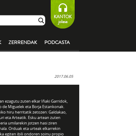
KANTOK
jolasa
K
ZERRENDAK
PODCASTA
2017.06.05
n ezagutu zuten elkar Iñaki Garridok,
o de Miguelek eta Borja Estankonak.
iko hiru herritatik zetozen: Galdakao,
ri eta Arteatik. Esku artean zuten
eria umilarekin jotzen hasi ziren
ala. Orduak eta urteak elkarrekin
a egiten ibili ondoren soinu propio