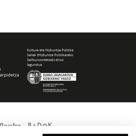
Kultura eta Hizkuntza Politika
Sailak (Hizkuntza Politikarako
Sailburuordetzak) diruz
lagundua
n
arpidetza