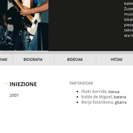
bater
Zuze
musi
loka
pieza
tekn
eta h
UNAK
BIOGRAFIA
BIDEOAK
HITZAK
INIEZIONE
PARTAIDEAK
Iñaki Garrido
, baxua
2001
Koldo de Miguel
, bateria
Borja Estankona
, gitarra