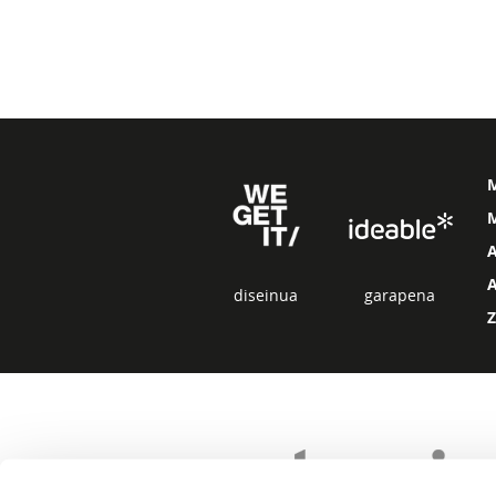
M
diseinua
garapena