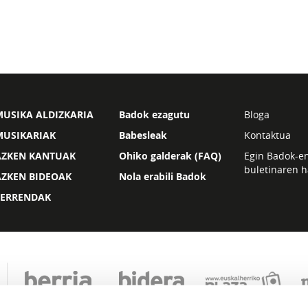
USIKA ALDIZKARIA
Badok ezagutu
Bloga
MUSIKARIAK
Babesleak
Kontaktua
AZKEN KANTUAK
Ohiko galderak (FAQ)
Egin Badok-e
buletinaren h
AZKEN BIDEOAK
Nola erabili Badok
ZERRENDAK