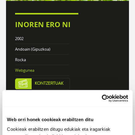
INOREN ERO NI
2002
Andoain (Gipuzkoa)
Rocka
Webgunea
KONTZERTUAK
DISKOGRAFIA
BIOGRAFIA
Web orri honek cookieak erabiltzen ditu
Cookieak erabiltzen ditugu edukiak eta iragarkiak