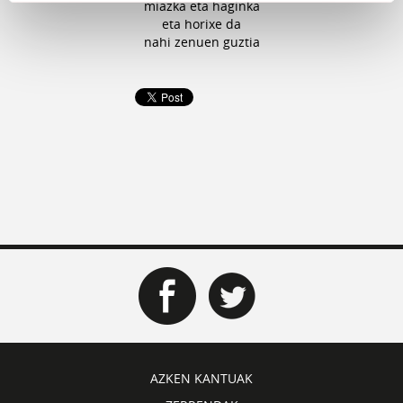
miazka eta haginka
eta horixe da
nahi zenuen guztia
AZKEN KANTUAK