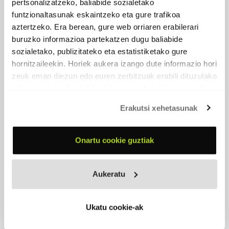
pertsonalizatzeko, baliabide sozialetako
funtzionaltasunak eskaintzeko eta gure trafikoa
aztertzeko. Era berean, gure web orriaren erabilerari
buruzko informazioa partekatzen dugu baliabide
sozialetako, publizitateko eta estatistiketako gure
hornitzaileekin. Horiek aukera izango dute informazio hori
zeuk eman diezun edo euren zerbitzuak erabili dituzulako
eskuratu duten bestelako informazio batekin uztartzeko.
Erakutsi xehetasunak
Onartu cookie guztiak
Aukeratu
IRUN LION ZION IN DUB VOL. 1
Ukatu cookie-ak
(ASKOREN ARTEAN)