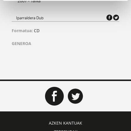
2007 - Talka
Iparraldera Dub
Formatua:
CD
GENEROA
AZKEN KANTUAK