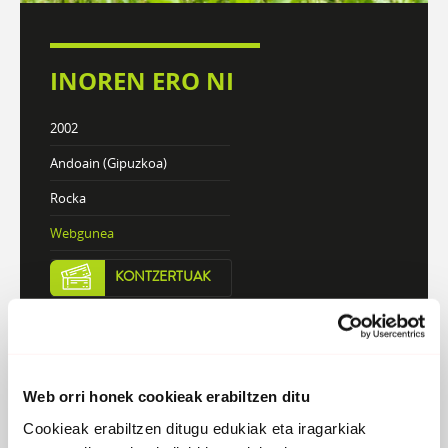
INOREN ERO NI
2002
Andoain (Gipuzkoa)
Rocka
Webgunea
KONTZERTUAK
DISKOGRAFIA
BIOGRAFIA
Web orri honek cookieak erabiltzen ditu
Atzera
Cookieak erabiltzen ditugu edukiak eta iragarkiak