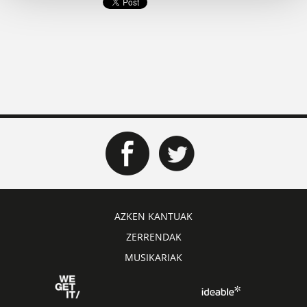
AZKEN KANTUAK
ZERRENDAK
MUSIKARIAK