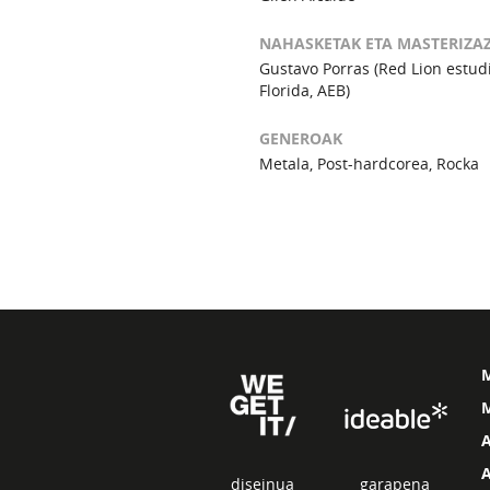
NAHASKETAK ETA MASTERIZA
Gustavo Porras (Red Lion estud
Florida, AEB)
GENEROAK
Metala, Post-hardcorea, Rocka
M
diseinua
garapena