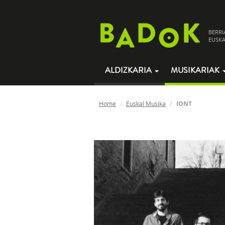
BERRI
EUSKA
ALDIZKARIA
MUSIKARIAK
Home
Euskal Musika
IONT