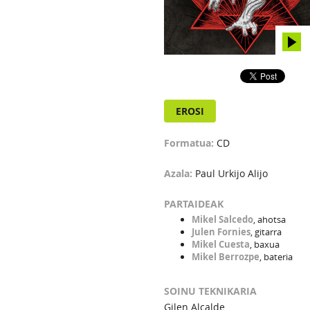
EROSI
Formatua:
CD
Azala:
Paul Urkijo Alijo
PARTAIDEAK
Mikel Salcedo
, ahotsa
Julen Fornies
, gitarra
Mikel Cuesta
, baxua
Mikel Berrozpe
, bateria
SOINU TEKNIKARIA
Gilen Alcalde