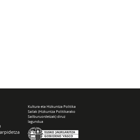
Kultura eta Hizkuntza Politika
Sailak (Hizkuntza Politikarako
Sailburuordetzak) diruz
lagundua
n
arpidetza