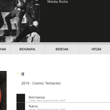
Metala, Rocka
UNAK
BIOGRAFIA
BIDEOAK
HITZAK
II
2019 - Cosmic Tentacles
Anti heroia
(Hitzak: Mikel Salcedo-Musika: IONT)
Ikarus
(Hitzak: Mikel Salcedo-Musika: IONT)