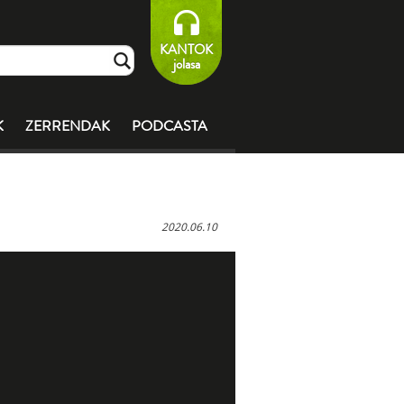
KANTOK
jolasa
K
ZERRENDAK
PODCASTA
2020.06.10