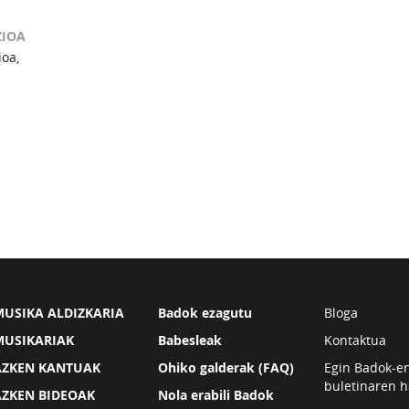
ZIOA
ioa,
USIKA ALDIZKARIA
Badok ezagutu
Bloga
MUSIKARIAK
Babesleak
Kontaktua
AZKEN KANTUAK
Ohiko galderak (FAQ)
Egin Badok-e
buletinaren h
AZKEN BIDEOAK
Nola erabili Badok