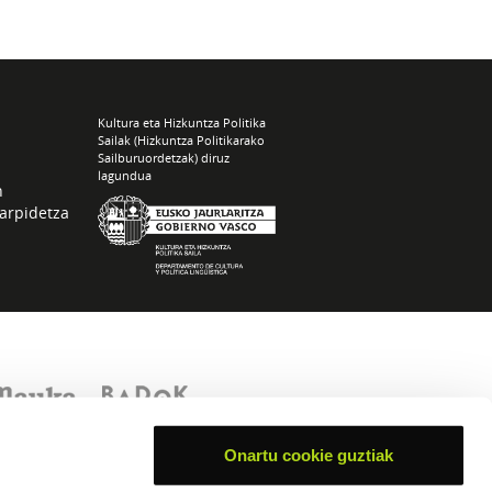
Kultura eta Hizkuntza Politika
Sailak (Hizkuntza Politikarako
Sailburuordetzak) diruz
lagundua
n
arpidetza
Onartu cookie guztiak