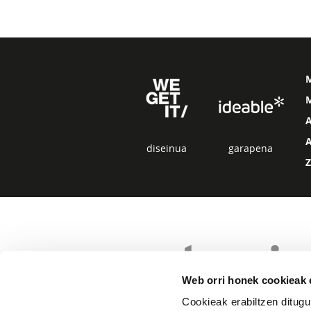
M
diseinua
garapena
Web orri honek cookieak e
Cookieak erabiltzen ditugu