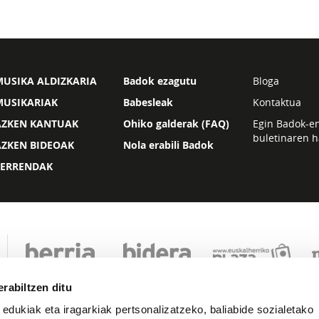
USIKA ALDIZKARIA
Badok ezagutu
Bloga
MUSIKARIAK
Babesleak
Kontaktua
AZKEN KANTUAK
Ohiko galderak (FAQ)
Egin Badok-e
buletinaren h
AZKEN BIDEOAK
Nola erabili Badok
ZERRENDAK
rabiltzen ditu
 edukiak eta iragarkiak pertsonalizatzeko, baliabide sozialetako