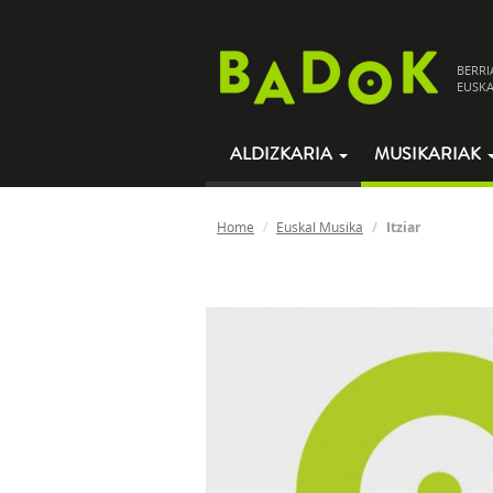
BERRI
EUSKA
ALDIZKARIA
MUSIKARIAK
Home
Euskal Musika
Itziar