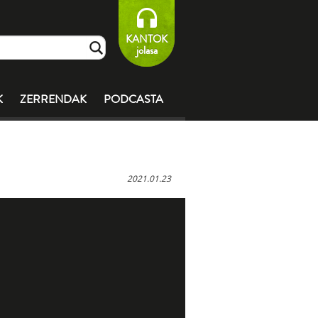
KANTOK
jolasa
K
ZERRENDAK
PODCASTA
2021.01.23