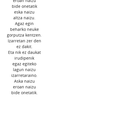
eroan naizu
bide onetatik
eska naizu
altza naizu.
Agaz egin
beharko neuke
gorputza kentzen.
Izarretan zer den
ez dakit.
Eta nik ez daukat
irudipenik
egaz egiteko
lagun naizu
izarretaraino.
Aska naizu
eroan naizu
bide onetatik.