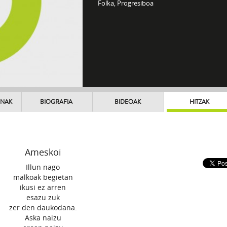
Folka, Progresiboa
UNAK
BIOGRAFIA
BIDEOAK
HITZAK
Ameskoi
Illun nago
malkoak begietan
ikusi ez arren
esazu zuk
zer den daukodana.
Aska naizu