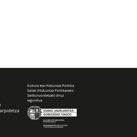
Kultura eta Hizkuntza Politika
Sailak (Hizkuntza Politikarako
Sailburuordetzak) diruz
lagundua
n
arpidetza