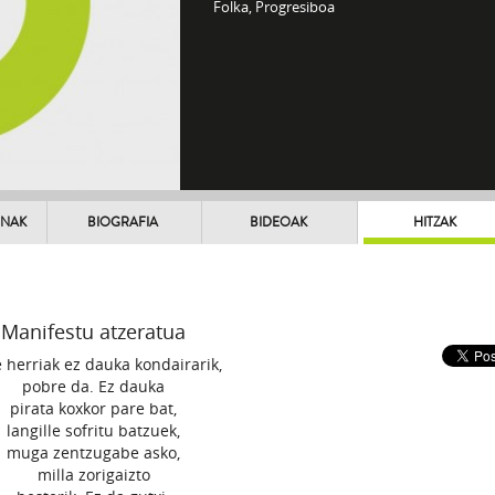
Folka, Progresiboa
UNAK
BIOGRAFIA
BIDEOAK
HITZAK
Manifestu atzeratua
 herriak ez dauka kondairarik,
pobre da. Ez dauka
pirata koxkor pare bat,
langille sofritu batzuek,
muga zentzugabe asko,
milla zorigaizto