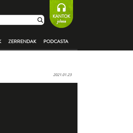
KANTOK
jolasa
K
ZERRENDAK
PODCASTA
2021.01.23