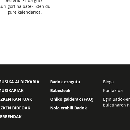
besterik. Ez da gutxi.
Euri gortina batek ixten du
gure kalendarioa.
USIKA ALDIZKARIA
Badok ezagutu
Bloga
MUSIKARIAK
Babesleak
Kontaktua
AZKEN KANTUAK
Ohiko galderak (FAQ)
Egin Badok-e
buletinaren h
AZKEN BIDEOAK
Nola erabili Badok
ZERRENDAK