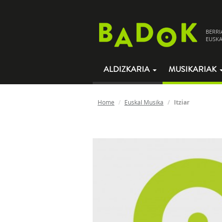
BERRI
EUSKA
ALDIZKARIA
MUSIKARIAK
Home
Euskal Musika
Itziar