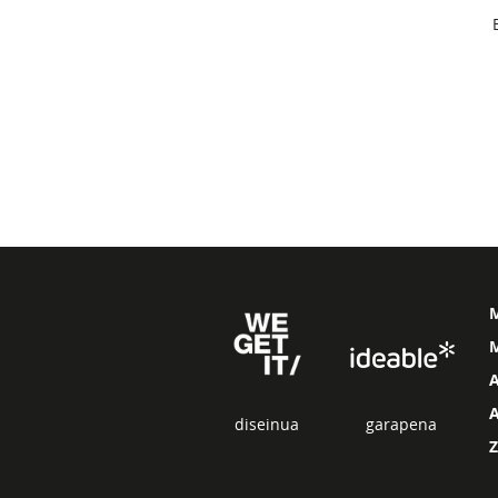
M
diseinua
garapena