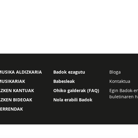
USIKA ALDIZKARIA
Badok ezagutu
Bloga
MUSIKARIAK
Babesleak
Kontaktua
AZKEN KANTUAK
Ohiko galderak (FAQ)
Egin Badok-e
buletinaren h
AZKEN BIDEOAK
Nola erabili Badok
ZERRENDAK