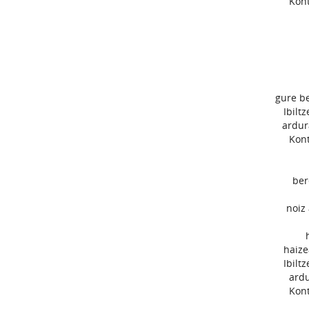
Kont
gure b
Ibilt
ardur
Kont
ber
noiz 
haize
Ibilt
ardu
Kont