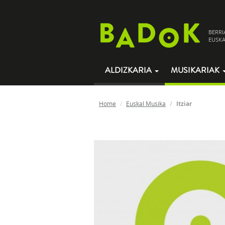
BERRI
EUSKA
ALDIZKARIA
MUSIKARIAK
Home
Euskal Musika
Itziar