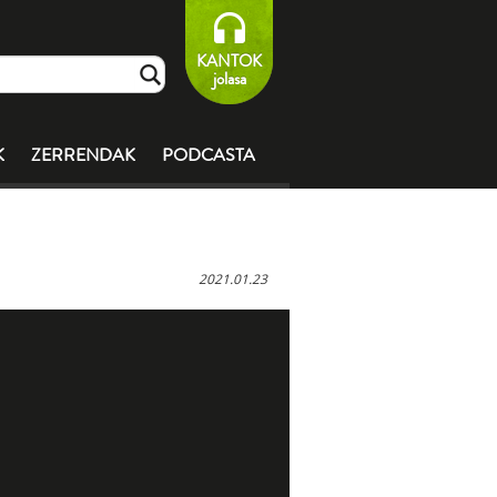
KANTOK
jolasa
K
ZERRENDAK
PODCASTA
2021.01.23