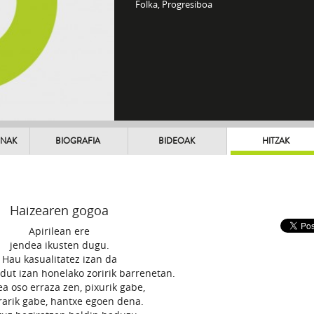
Folka, Progresiboa
UNAK
BIOGRAFIA
BIDEOAK
HITZAK
Haizearen gogoa
Apirilean ere
jendea ikusten dugu.
Hau kasualitatez izan da
 dut izan honelako zoririk barrenetan.
zea oso erraza zen, pixurik gabe,
rarik gabe, hantxe egoen dena.