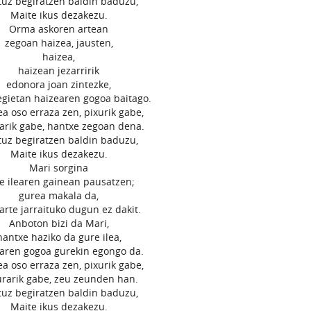
uz begiratzen baldin baduzu,
Maite ikus dezakezu.
Orma askoren artean
zegoan haizea, jausten,
haizea,
haizean jezarririk
edonora joan zintezke,
egietan haizearen gogoa baitago.
zea oso erraza zen, pixurik gabe,
arik gabe, hantxe zegoan dena.
uz begiratzen baldin baduzu,
Maite ikus dezakezu.
Mari sorgina
e ilearen gainean pausatzen;
gurea makala da,
arte jarraituko dugun ez dakit.
Anboton bizi da Mari,
hantxe haziko da gure ilea,
aren gogoa gurekin egongo da.
zea oso erraza zen, pixurik gabe,
rarik gabe, zeu zeunden han.
uz begiratzen baldin baduzu,
Maite ikus dezakezu.