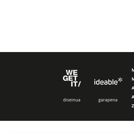
M
diseinua
garapena