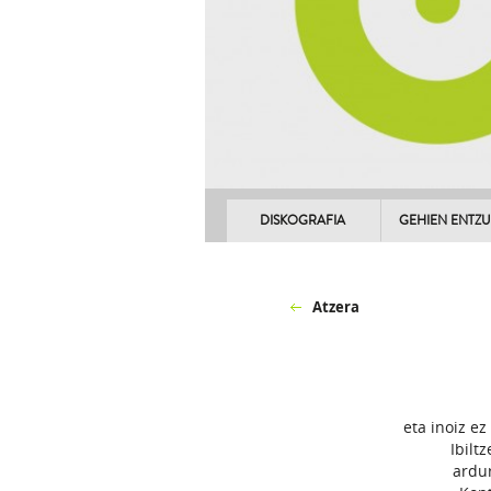
DISKOGRAFIA
GEHIEN ENTZ
Atzera
eta inoiz ez
Ibilt
ardu