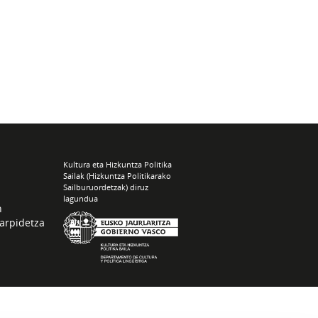
Kultura eta Hizkuntza Politika
Sailak (Hizkuntza Politikarako
Sailburuordetzak) diruz
lagundua
n
arpidetza