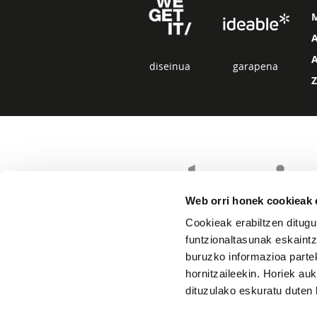
diseinua
garapena
Web orri honek cookieak e
Cookieak erabiltzen ditugu
funtzionaltasunak eskaintz
buruzko informazioa partek
hornitzaileekin. Horiek au
dituzulako eskuratu duten 