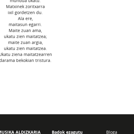
mundua ukatu.
Matxinek zoritxarra
ixil gordetzen du.
Ala ere,
maitasun egarri.
Maite zuan ama,
ukatu zien maitatzea;
maite zuan argia,
ukatu zien maitatzea.
Ukatu ziena maitatzearren
darama bekokian tristura.
USIKA ALDIZKARIA
Badok ezagutu
Bloga