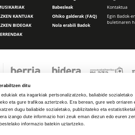
MUSIKARIAK
Babesleak
Kontaktua
AZKEN KANTUAK
Ohiko galderak (FAQ)
Egin Badok-e
buletinaren h
AZKEN BIDEOAK
Nola erabili Badok
ZERRENDAK
rabiltzen ditu
 edukiak eta iragarkiak pertsonalizatzeko, baliabide sozialetako
eko eta gure trafikoa aztertzeko. Era berean, gure web orriaren e
atzen dugu baliabide sozialetako, publizitateko eta estatistiketa
kera izango dute informazio hori zeuk eman diezun edo euren zerb
Lege oharra
Pribatutasuna
Cookie politika
bestelako informazio batekin uztartzeko.