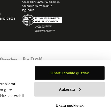
Sailak (Hizkuntza Politikarako
Sailburuordetzak) diruz
lagundua
n
arpidetza
Onartu cookie guztiak
rabilerari
Aukeratu
ko gure
itzuak erabili
Ukatu cookie-ak