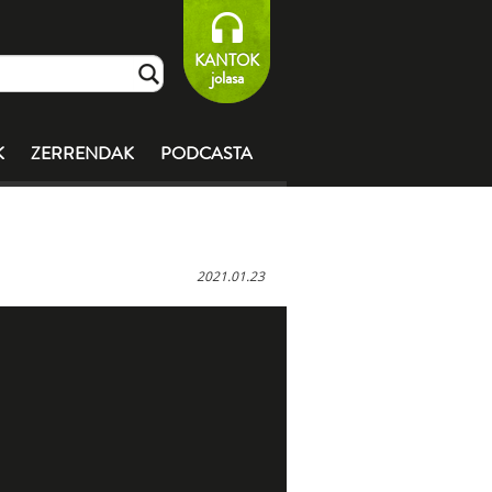
KANTOK
jolasa
K
ZERRENDAK
PODCASTA
2021.01.23