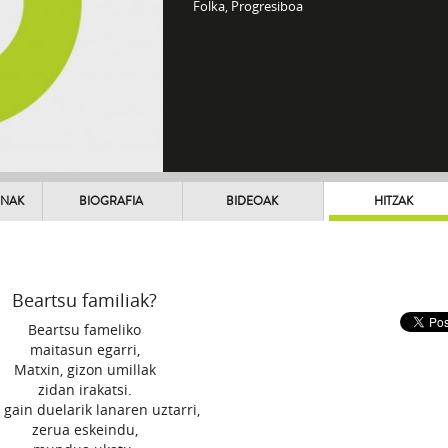
Folka, Progresiboa
UNAK
BIOGRAFIA
BIDEOAK
HITZAK
Beartsu familiak?
Beartsu fameliko
maitasun egarri,
Matxin, gizon umillak
zidan irakatsi.
 gain duelarik lanaren uztarri,
zerua eskeindu,