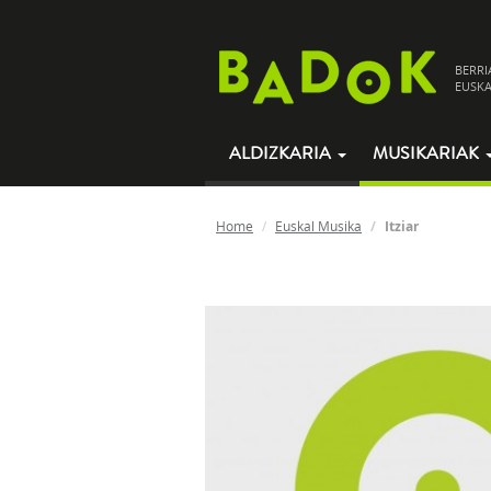
BERRI
EUSKA
ALDIZKARIA
MUSIKARIAK
Home
Euskal Musika
Itziar