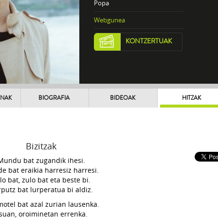
Popa
Webgunea
KONTZERTUAK
UNAK
BIOGRAFIA
BIDEOAK
HITZAK
Bizitzak
Mundu bat zugandik ihesi.
e bat eraikia harresiz harresi.
lo bat, zulo bat eta beste bi.
putz bat lurperatua bi aldiz.
otel bat azal zurian lausenka.
tsuan, oroiminetan errenka.