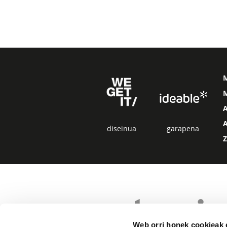
M
diseinua
garapena
Web orri honek cookieak e