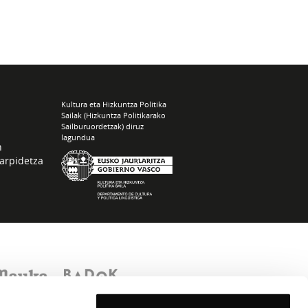
Kultura eta Hizkuntza Politika
Sailak (Hizkuntza Politikarako
Sailburuordetzak) diruz
lagundua
n
arpidetza