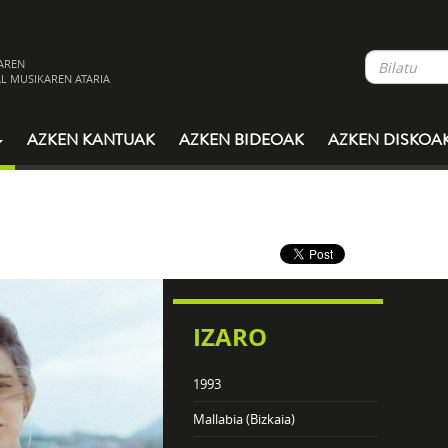
AREN
L MUSIKAREN ATARIA
AZKEN KANTUAK
AZKEN BIDEOAK
AZKEN DISKOA
IZARO
1993
Mallabia (Bizkaia)