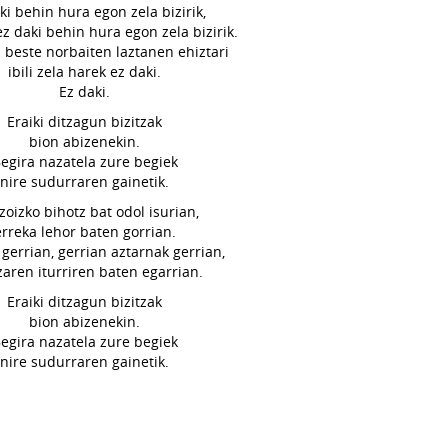
ki behin hura egon zela bizirik,
 ez daki behin hura egon zela bizirik.
i beste norbaiten laztanen ehiztari
ibili zela harek ez daki.
Ez daki.
Eraiki ditzagun bizitzak
bion abizenekin.
egira nazatela zure begiek
nire sudurraren gainetik.
zoizko bihotz bat odol isurian,
erreka lehor baten gorrian.
 gerrian, gerrian aztarnak gerrian,
zaren iturriren baten egarrian.
Eraiki ditzagun bizitzak
bion abizenekin.
egira nazatela zure begiek
nire sudurraren gainetik.