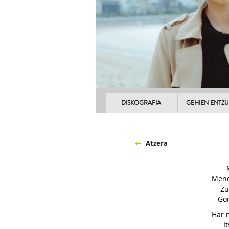
DISKOGRAFIA
GEHIEN ENTZ
Atzera
Mend
Zu
Gor
Har m
I