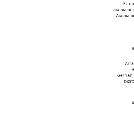
Ez da
aiaiaiaiai
Aiaiaiaia
B
Arra
Gerrian,
bizit
B