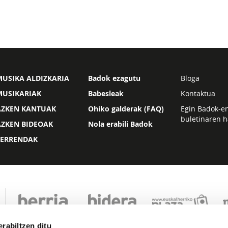
USIKA ALDIZKARIA
Badok ezagutu
Bloga
MUSIKARIAK
Babesleak
Kontaktua
AZKEN KANTUAK
Ohiko galderak (FAQ)
Egin Badok-e
buletinaren h
AZKEN BIDEOAK
Nola erabili Badok
ZERRENDAK
rabiltzen ditu