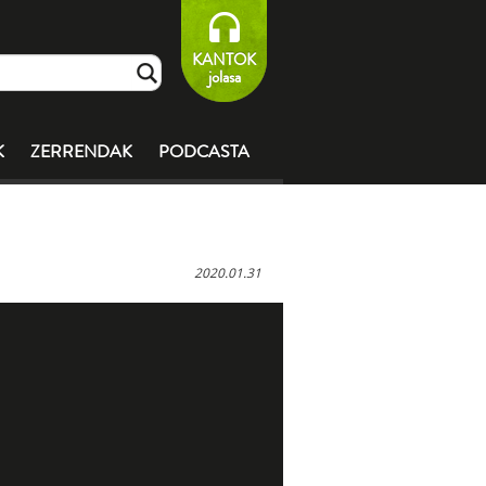
KANTOK
jolasa
K
ZERRENDAK
PODCASTA
2020.01.31