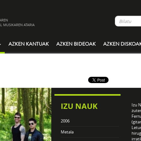
AREN
L MUSIKAREN ATARIA
AZKEN KANTUAK
AZKEN BIDEOAK
AZKEN DISKOA
IZU NAUK
Izu 
zuten
Fern
2006
(gita
Letur
Metala
hirug
irrat