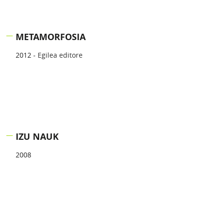
METAMORFOSIA
2012 -
Egilea editore
IZU NAUK
2008