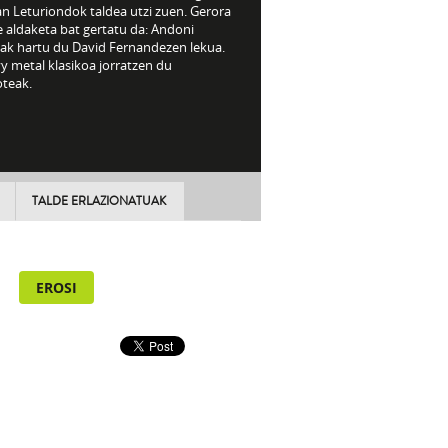
an Leturiondok taldea utzi zuen. Gerora
 aldaketa bat gertatu da: Andoni
iak hartu du David Fernandezen lekua.
y metal klasikoa jorratzen du
oteak.
TALDE ERLAZIONATUAK
EROSI