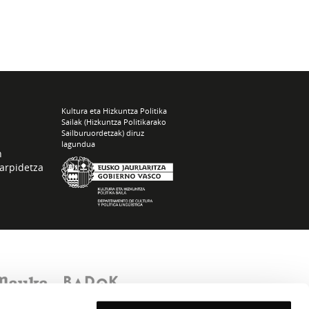
Kultura eta Hizkuntza Politika
Sailak (Hizkuntza Politikarako
Sailburuordetzak) diruz
lagundua
n
arpidetza