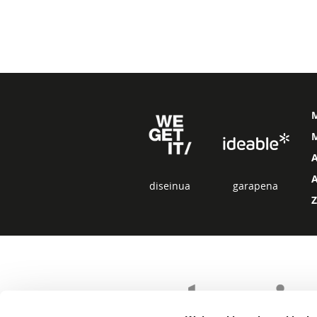
M
diseinua
garapena