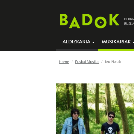
BERRI
EUSKA
ALDIZKARIA
MUSIKARIAK
Home
Euskal Musika
Izu Nauk