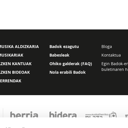
USIKA ALDIZKARIA
Badok ezagutu
Bloga
MUSIKARIAK
Babesleak
Kontaktua
AZKEN KANTUAK
Ohiko galderak (FAQ)
Egin Badok-e
buletinaren h
AZKEN BIDEOAK
Nola erabili Badok
ZERRENDAK