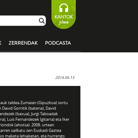
KANTOK
jolasa
K
ZERRENDAK
PODCASTA
2014.06.13
Nauk taldea Zumaian (Gipuzkoa) sortu
 David Gorritik (bateria), David
andezek (baxua),
Jurgi Taboadak
rra), Luis Fernandezek (gitarra) eta Iker
iondok (ahotsa). 2008. urtean
arren sailkatu zen Euskadi Gaztea
iko maketa lehiaketan, eta hurrengo