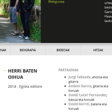
Webgunea
urte
beste
Garc
Heav
lauk
UNAK
BIOGRAFIA
BIDEOAK
HITZAK
HERRI BATEN
PARTAIDEAK
OIHUA
Jurgi Taboada
, ahotsa eta
gitarra
Andoni Garcia
, gitarra eta
2014 -
Egilea editore
koruak
David 'Lutxi' Fernandez
,
baxua eta koruak
David Gorriti
, bateria eta
koruak