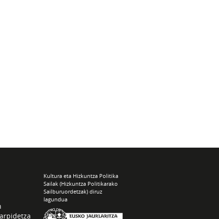
Kultura eta Hizkuntza Politika
Sailak (Hizkuntza Politikarako
Sailburuordetzak) diruz
lagundua
n
arpidetza