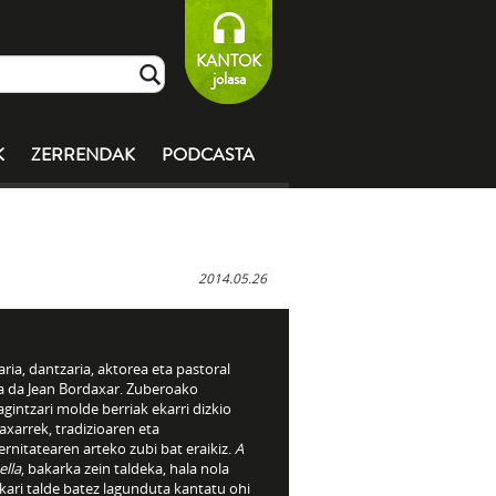
KANTOK
jolasa
K
ZERRENDAK
PODCASTA
2014.05.26
ria, dantzaria, aktorea eta pastoral
ea da Jean Bordaxar. Zuberoako
gintzari molde berriak ekarri dizkio
xarrek, tradizioaren eta
nitatearen arteko zubi bat eraikiz.
A
ella
, bakarka zein taldeka, hala nola
kari talde batez lagunduta kantatu ohi