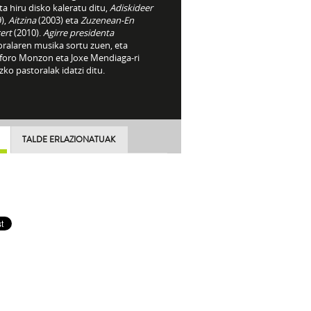
ta hiru disko kaleratu ditu,
Adiskideer
),
Aitzina
(2003) eta
Zuzenean-En
ert
(2010).
Agirre presidenta
oralaren musika sortu zuen, eta
sforo Monzon eta Joxe Mendiaga-ri
ko pastoralak idatzi ditu.
TALDE ERLAZIONATUAK