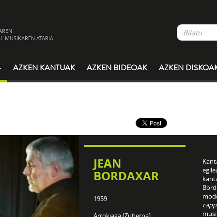
AREN
L MUSIKAREN ATARIA
AZKEN KANTUAK
AZKEN BIDEOAK
AZKEN DISKOA
JEAN
Kanta
egil
BORDAXAR
kanta
Borda
moder
1959
capp
musi
Arrokiaga (Zuberoa)