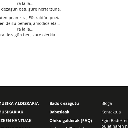
Tra la la...
 dezagün beti, gure nortarzüna.
aten pean zira, Eüskaldün poeta
zen deizü behera, amodioz eta...
Tra la la...
ra dezagün beti, zure olerkia.
USIKA ALDIZKARIA
Badok ezagutu
Bloga
MUSIKARIAK
Babesleak
Kontaktua
AZKEN KANTUAK
Ohiko galderak (FAQ)
Egin Badok-e
buletinaren h