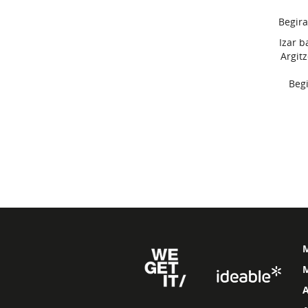
Begira
Izar b
Argit
Begi
M