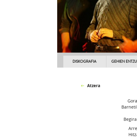
DISKOGRAFIA
GEHIEN ENTZ
Atzera
Gora
Barneti
Begira
Arre
Hitz