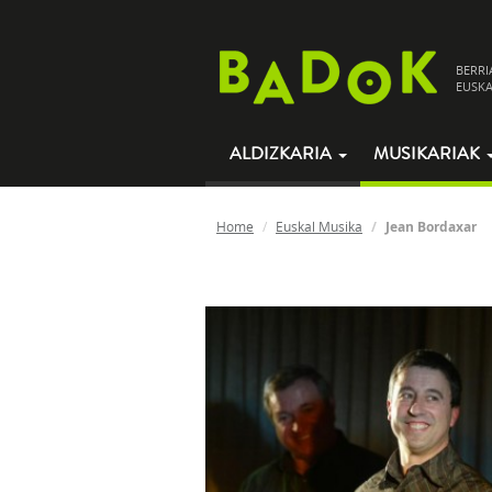
BERRI
EUSKA
ALDIZKARIA
MUSIKARIAK
Home
Euskal Musika
Jean Bordaxar