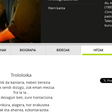
du, e
(1999
Herri kanta
Conc
past
Tele
buruz
UNAK
BIOGRAFIA
BIDEOAK
HITZAK
Trololoika
tik da kantaria, heben berezia
k sendi dizügü, zük eman mezüa.
Tra la la...
 dezagün beti, zure hontarzüna.
nküra, alagera, hor erakustea
ak eta ahairea, ezkontaraztea.