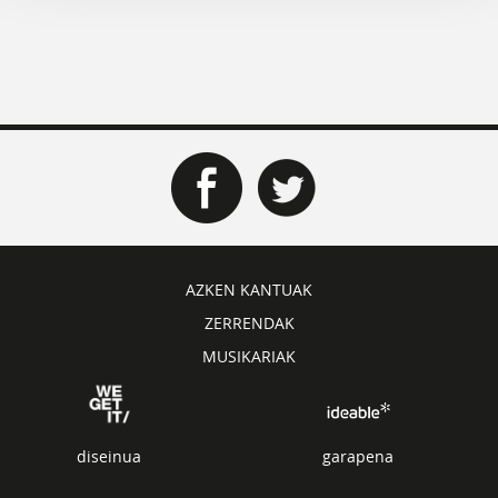
AZKEN KANTUAK
ZERRENDAK
MUSIKARIAK
diseinua
garapena