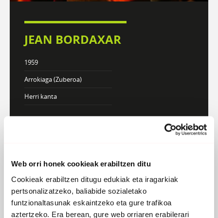
JEAN BORDAXAR
1959
Arrokiaga (Zuberoa)
Herri kanta
DISKOGRAFIA
BIOGRAFIA
Web orri honek cookieak erabiltzen ditu
Cookieak erabiltzen ditugu edukiak eta iragarkiak
Atzera
pertsonalizatzeko, baliabide sozialetako
funtzionaltasunak eskaintzeko eta gure trafikoa
Libro etxen
aztertzeko. Era berean, gure web orriaren erabilerari