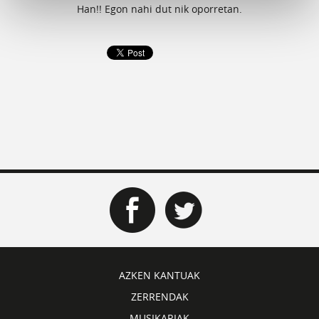
Han!! Egon nahi dut nik oporretan.
AZKEN KANTUAK
ZERRENDAK
MUSIKARIAK