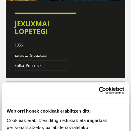
JEXUXMAI
LOPETEGI
1956
Zarautz (Gipuzkoa)
Folka, Pop-rocka
DISKOGRAFIA
BIOGRAFIA
Web orri honek cookieak erabiltzen ditu
Atzera
Cookieak erabiltzen ditugu edukiak eta iragarkiak
pertsonalizatzeko, baliabide sozialetako