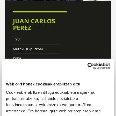
JUAN CARLOS
PEREZ
1958
Mutriku (Gipuzkoa)
Popa
DISKOGRAFIA
BIOGRAFIA
Web orri honek cookieak erabiltzen ditu
Cookieak erabiltzen ditugu edukiak eta iragarkiak
pertsonalizatzeko, baliabide sozialetako
Atzera
funtzionaltasunak eskaintzeko eta gure trafikoa
aztertzeko. Era berean, gure web orriaren erabilerari