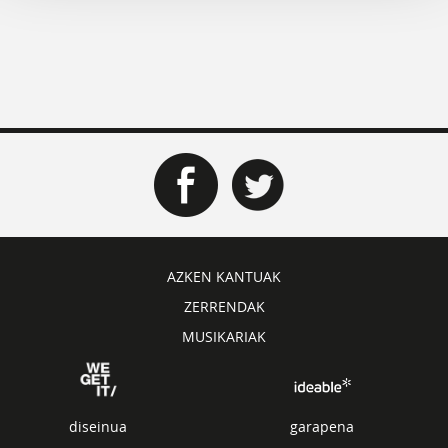
AZKEN KANTUAK
ZERRENDAK
MUSIKARIAK
diseinua
garapena