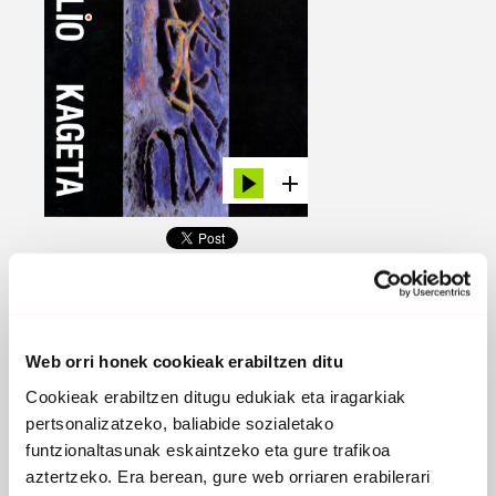
EROSI
MESTIZU
Web orri honek cookieak erabiltzen ditu
1993 - Gor
Cookieak erabiltzen ditugu edukiak eta iragarkiak
pertsonalizatzeko, baliabide sozialetako
funtzionaltasunak eskaintzeko eta gure trafikoa
Geografia eta gabezia
(Hitzak eta musika: Julio Kageta)
aztertzeko. Era berean, gure web orriaren erabilerari
Antzezkotasunaren desberdintasuna