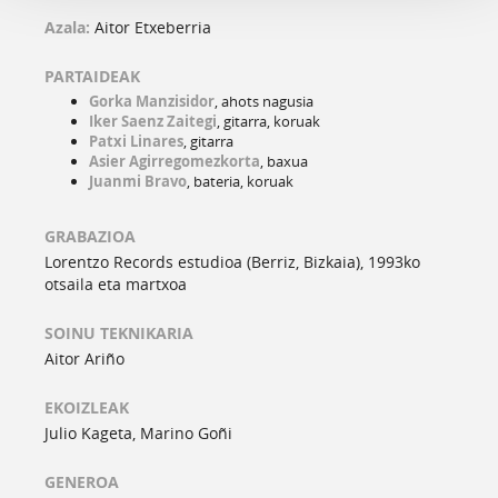
Azala:
Aitor Etxeberria
PARTAIDEAK
Gorka Manzisidor
, ahots nagusia
Iker Saenz Zaitegi
, gitarra, koruak
Patxi Linares
, gitarra
Asier Agirregomezkorta
, baxua
Juanmi Bravo
, bateria, koruak
GRABAZIOA
Lorentzo Records estudioa (Berriz, Bizkaia), 1993ko
otsaila eta martxoa
SOINU TEKNIKARIA
Aitor Ariño
EKOIZLEAK
Julio Kageta, Marino Goñi
GENEROA