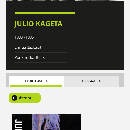
JULIO KAGETA
1983 - 1995
Ermua (Bizkaia)
Punk-rocka, Rocka
DISKOGRAFIA
BIOGRAFIA
Atzera