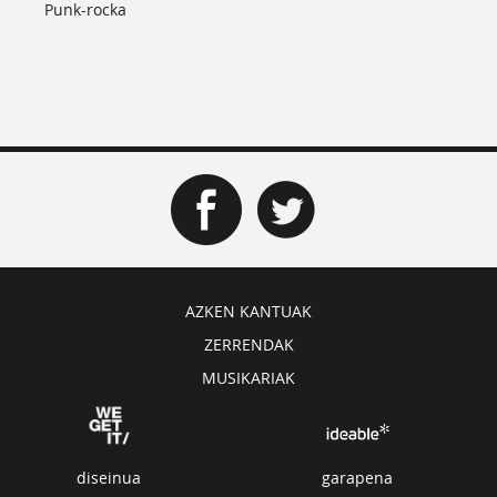
Punk-rocka
AZKEN KANTUAK
ZERRENDAK
MUSIKARIAK
diseinua
garapena