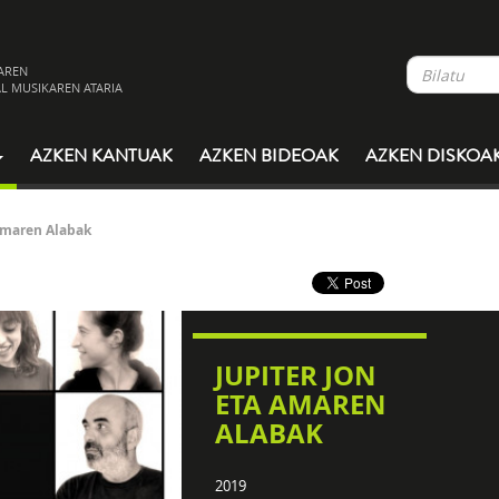
AREN
L MUSIKAREN ATARIA
AZKEN KANTUAK
AZKEN BIDEOAK
AZKEN DISKOA
 Amaren Alabak
JUPITER JON
ETA AMAREN
ALABAK
2019