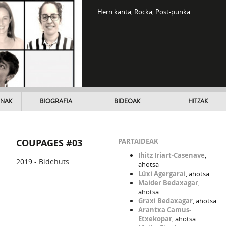
Herri kanta, Rocka, Post-punka
UNAK
BIOGRAFIA
BIDEOAK
HITZAK
COUPAGES #03
PARTAIDEAK
Ihitz Iriart-Casenave
,
2019 -
Bidehuts
ahotsa
Lüxi Agergarai
, ahotsa
Maider Bedaxagar
,
ahotsa
Graxi Bedaxagar
, ahotsa
Arantxa Camus-
Etxekopar
, ahotsa