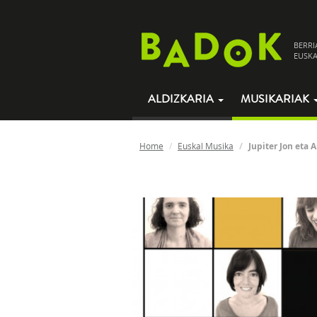
BERRI
EUSKA
ALDIZKARIA
MUSIKARIAK
Home
Euskal Musika
Jupiter Jon eta