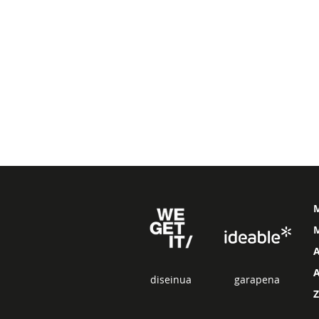
M
diseinua
garapena