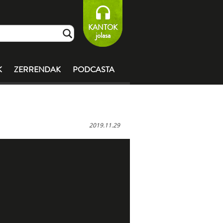
KANTOK
jolasa
K
ZERRENDAK
PODCASTA
2019.11.29