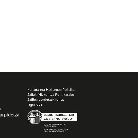
Kultura eta Hizkuntza Politika
Sailak (Hizkuntza Politikarako
Sailburuordetzak) diruz
lagundua
n
arpidetza