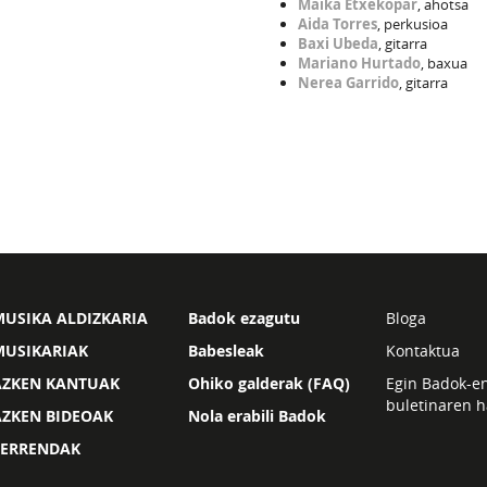
Maika Etxekopar
, ahotsa
Aida Torres
, perkusioa
Baxi Ubeda
, gitarra
Mariano Hurtado
, baxua
Nerea Garrido
, gitarra
USIKA ALDIZKARIA
Badok ezagutu
Bloga
MUSIKARIAK
Babesleak
Kontaktua
AZKEN KANTUAK
Ohiko galderak (FAQ)
Egin Badok-e
buletinaren h
AZKEN BIDEOAK
Nola erabili Badok
ZERRENDAK