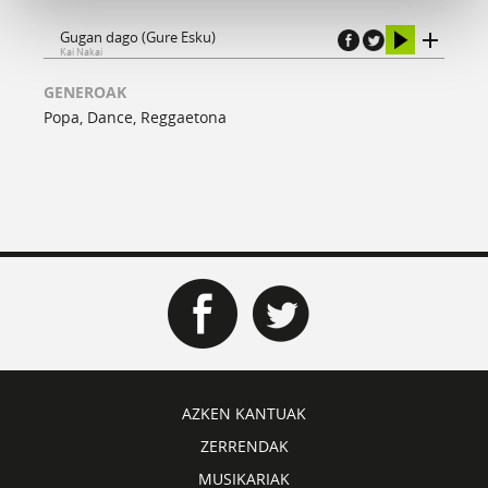
Gugan dago (Gure Esku)
Kai Nakai
GENEROAK
Popa, Dance, Reggaetona
AZKEN KANTUAK
ZERRENDAK
MUSIKARIAK