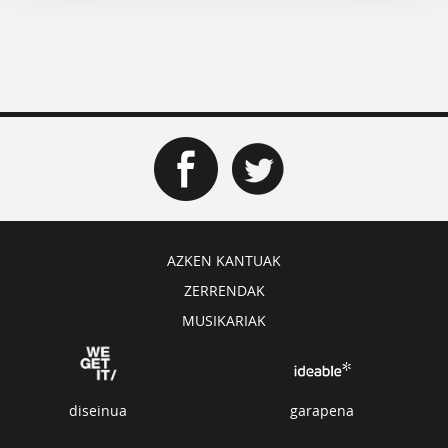
AZKEN KANTUAK
ZERRENDAK
MUSIKARIAK
diseinua
garapena