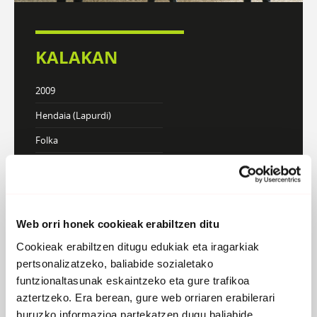
KALAKAN
2009
Hendaia (Lapurdi)
Folka
Webgunea
KONTZERTUAK
Web orri honek cookieak erabiltzen ditu
Cookieak erabiltzen ditugu edukiak eta iragarkiak
DISKOGRAFIA
BIOGRAFIA
pertsonalizatzeko, baliabide sozialetako
funtzionaltasunak eskaintzeko eta gure trafikoa
aztertzeko. Era berean, gure web orriaren erabilerari
buruzko informazioa partekatzen dugu baliabide