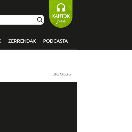
KANTOK
jolasa
K
ZERRENDAK
PODCASTA
2021.05.03