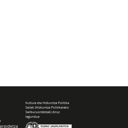
Kultura eta Hizkuntza Politika
Sailak (Hizkuntza Politikarako
Sailburuordetzak) diruz
lagundua
n
arpidetza