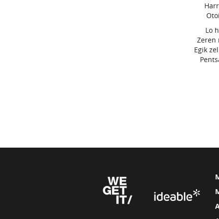
Harr
Oto
Lo h
Zeren 
Egik ze
Pents
M