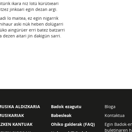
itürik ikara niz lotü kürütxeari
itzez jinkoari egin dezan argi.
adi lo maitea, ez egin nigarrik
nihaur aski nük heben dolügarri
lüko aingürüer erri batez batzarri
a dezen aitari jin dakigün sarri.
USIKA ALDIZKARIA
Badok ezagutu
Bloga
MUSIKARIAK
Babesleak
Kontaktua
AZKEN KANTUAK
Ohiko galderak (FAQ)
Egin Badok-e
buletinaren h