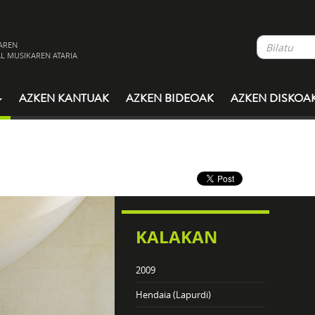
AREN
L MUSIKAREN ATARIA
AZKEN KANTUAK
AZKEN BIDEOAK
AZKEN DISKOA
KALAKAN
2009
Hendaia (Lapurdi)