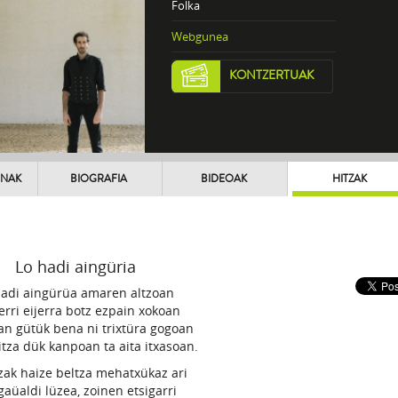
Folka
Webgunea
KONTZERTUAK
UNAK
BIOGRAFIA
BIDEOAK
HITZAK
Lo hadi aingüria
hadi aingürüa amaren altzoan
erri eijerra botz ezpain xokoan
an gütük bena ni trixtüra gogoan
itza dük kanpoan ta aita itxasoan.
zak haize beltza mehatxükaz ari
gaüaldi lüzea, zoinen etsigarri