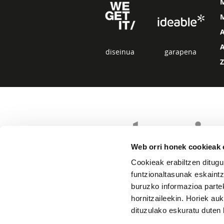
M
diseinua
garapena
Web orri honek cookieak e
Cookieak erabiltzen ditugu
funtzionaltasunak eskaintz
buruzko informazioa partek
hornitzaileekin. Horiek au
dituzulako eskuratu duten 