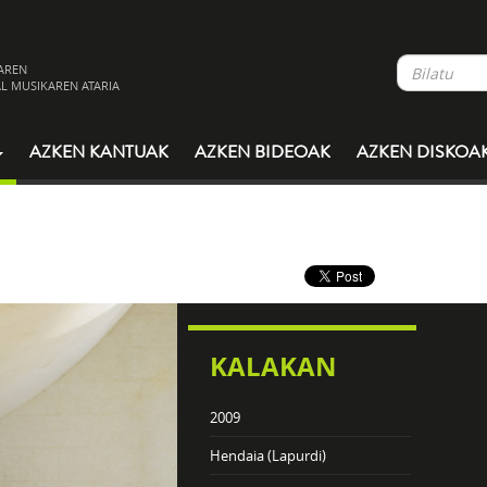
AREN
L MUSIKAREN ATARIA
AZKEN KANTUAK
AZKEN BIDEOAK
AZKEN DISKOA
KALAKAN
2009
Hendaia (Lapurdi)