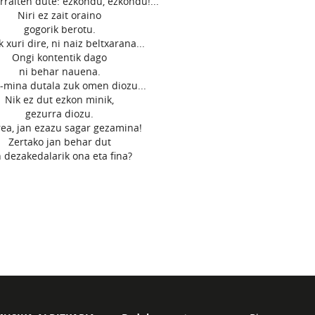
rraiten dute: ezkondu, ezkondu!...
Niri ez zait oraino
gogorik berotu.
k xuri dire, ni naiz beltxarana...
Ongi kontentik dago
ni behar nauena.
-mina dutala zuk omen diozu...
Nik ez dut ezkon minik,
gezurra diozu.
ea, jan ezazu sagar gezamina!
Zertako jan behar dut
n dezakedalarik ona eta fina?