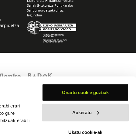
Kultura eta Hizkuntza Politika
Sailak (Hizkuntza Politikarako
Sailburuordetzak) diruz
lagundua
n
arpidetza
Onartu cookie guztiak
rabilerari
Aukeratu
ko gure
itzuak erabili
Ukatu cookie-ak