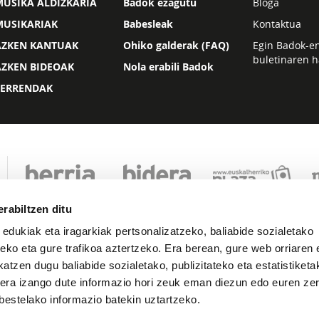
USIKA ALDIZKARIA
Badok ezagutu
Bloga
MUSIKARIAK
Babesleak
Kontaktua
AZKEN KANTUAK
Ohiko galderak (FAQ)
Egin Badok-e
buletinaren h
AZKEN BIDEOAK
Nola erabili Badok
ZERRENDAK
rabiltzen ditu
 edukiak eta iragarkiak pertsonalizatzeko, baliabide sozialetako
eko eta gure trafikoa aztertzeko. Era berean, gure web orriaren e
atzen dugu baliabide sozialetako, publizitateko eta estatistiketa
kera izango dute informazio hori zeuk eman diezun edo euren zerb
Lege oharra
Pribatutasuna
Cookie politika
bestelako informazio batekin uztartzeko.