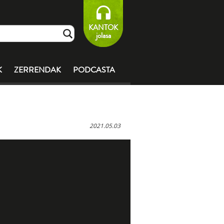
KANTOK
jolasa
K
ZERRENDAK
PODCASTA
2021.05.03