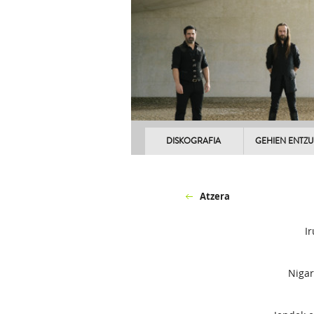
DISKOGRAFIA
GEHIEN ENTZ
Atzera
Ir
Nigar