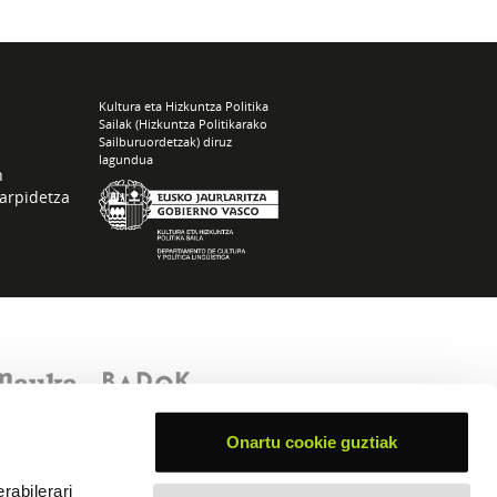
Kultura eta Hizkuntza Politika
Sailak (Hizkuntza Politikarako
Sailburuordetzak) diruz
lagundua
n
arpidetza
Onartu cookie guztiak
rabilerari