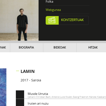
Folka
Webgunea
KONTZERTUAK
UNAK
BIOGRAFIA
BIDEOAK
HITZAK
LAMIN
2017 - Saroia
Musde Urrutia
(Johann Christian Bach, Antonio Lucio Vivaldi, Georg Friedrich Händel, Kalakan
Iruten ari nuzu