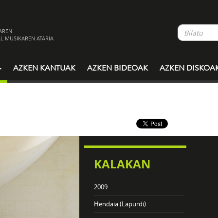
AREN
L MUSIKAREN ATARIA
AZKEN KANTUAK
AZKEN BIDEOAK
AZKEN DISKOA
KALAKAN
2009
Hendaia (Lapurdi)