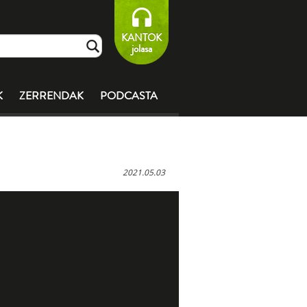
KANTOK
jolasa
K
ZERRENDAK
PODCASTA
2021.05.03