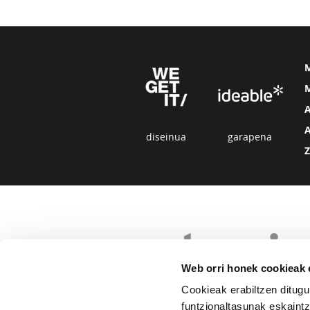
M
diseinua
garapena
Web orri honek cookieak e
Cookieak erabiltzen ditugu
funtzionaltasunak eskaintz