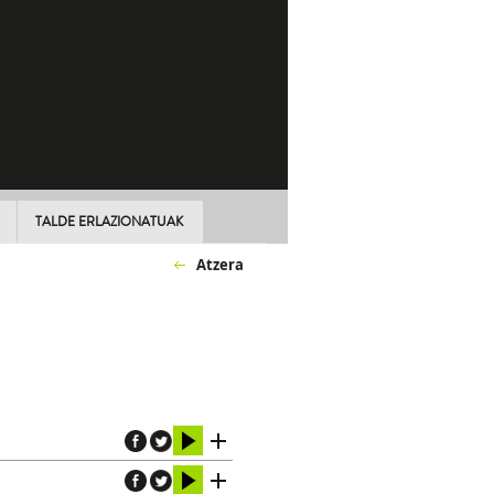
TALDE ERLAZIONATUAK
Atzera
)