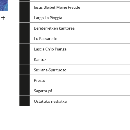
Jesus Bleibet Meine Freude
Largo La Pioggia
Bereterretxen kantorea
Lu Passariello
Lascia Ch'io Pianga
Kantuz
Siciliana-Spirituoso
Presto
Sagarra jo!
Ostatuko neskatxa