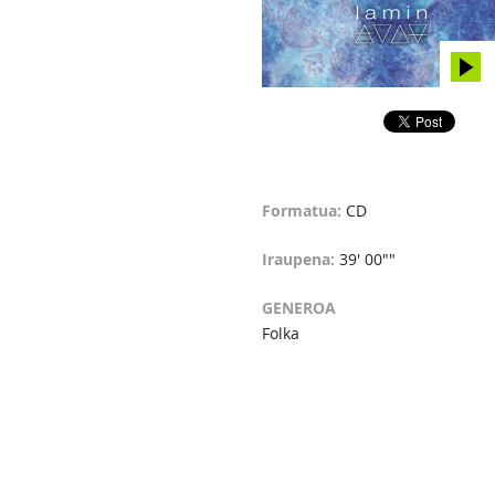
Formatua:
CD
Iraupena:
39' 00""
GENEROA
Folka