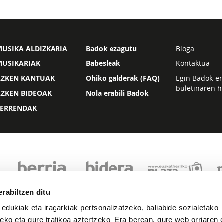
USIKA ALDIZKARIA
Badok ezagutu
Bloga
MUSIKARIAK
Babesleak
Kontaktua
AZKEN KANTUAK
Ohiko galderak (FAQ)
Egin Badok-e
buletinaren h
AZKEN BIDEOAK
Nola erabili Badok
ZERRENDAK
rabiltzen ditu
 edukiak eta iragarkiak pertsonalizatzeko, baliabide sozialetako
eko eta gure trafikoa aztertzeko. Era berean, gure web orriaren e