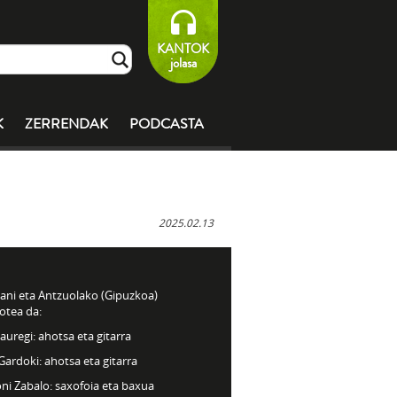
KANTOK
jolasa
K
ZERRENDAK
PODCASTA
2025.02.13
ani eta Antzuolako (Gipuzkoa)
otea da:
 Jauregi: ahotsa eta gitarra
 Gardoki: ahotsa eta gitarra
ni Zabalo: saxofoia eta baxua