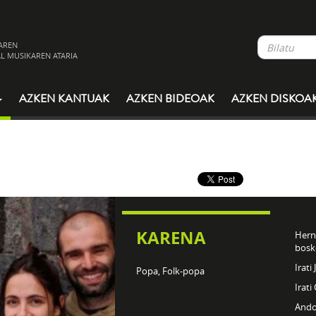
AREN
L MUSIKAREN ATARIA
AZKEN KANTUAK
AZKEN BIDEOAK
AZKEN DISKOA
KARENA
Hern
bosk
Irati
Popa, Folk-popa
Irati
Ando