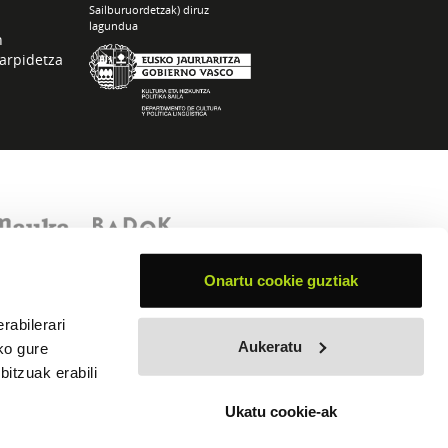
Sailburuordetzak) diruz
lagundua
n
arpidetza
Onartu cookie guztiak
rabilerari
Aukeratu
ko gure
itzuak erabili
Ukatu cookie-ak