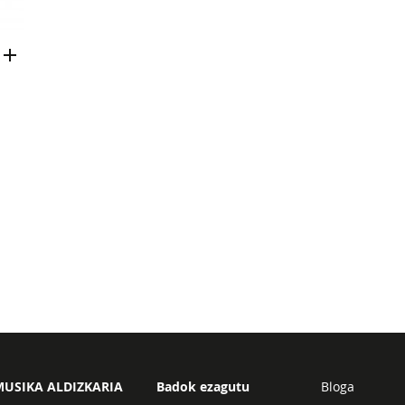
USIKA ALDIZKARIA
Badok ezagutu
Bloga