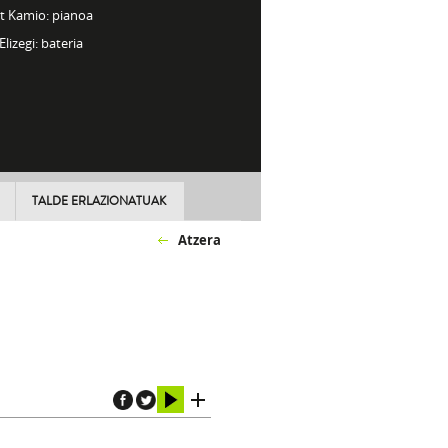
t Kamio: pianoa
Elizegi: bateria
TALDE ERLAZIONATUAK
Atzera