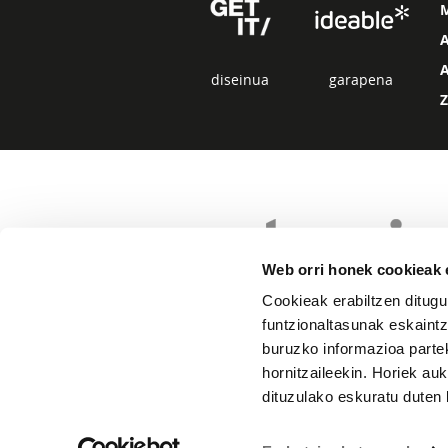
diseinua
garapena
Web orri honek cookieak e
Cookieak erabiltzen ditugu
funtzionaltasunak eskaintz
buruzko informazioa partek
hornitzaileekin. Horiek au
dituzulako eskuratu duten 