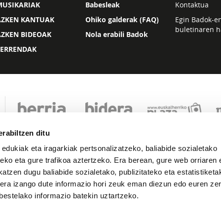
MUSIKARIAK
Babesleak
Kontaktua
AZKEN KANTUAK
Ohiko galderak (FAQ)
Egin Badok-e
buletinaren h
AZKEN BIDEOAK
Nola erabili Badok
ZERRENDAK
rabiltzen ditu
 edukiak eta iragarkiak pertsonalizatzeko, baliabide sozialetako
eko eta gure trafikoa aztertzeko. Era berean, gure web orriaren e
atzen dugu baliabide sozialetako, publizitateko eta estatistiketa
kera izango dute informazio hori zeuk eman diezun edo euren zerb
Lege oharra
Pribatutasuna
Cookie politika
bestelako informazio batekin uztartzeko.