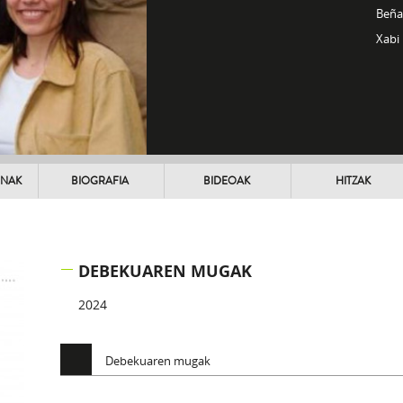
Beña
Xabi 
UNAK
BIOGRAFIA
BIDEOAK
HITZAK
DEBEKUAREN MUGAK
2024
Debekuaren mugak