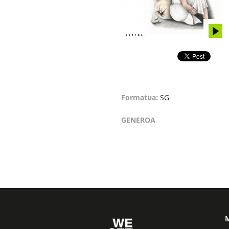
Formatua:
SG
GENEROA
M