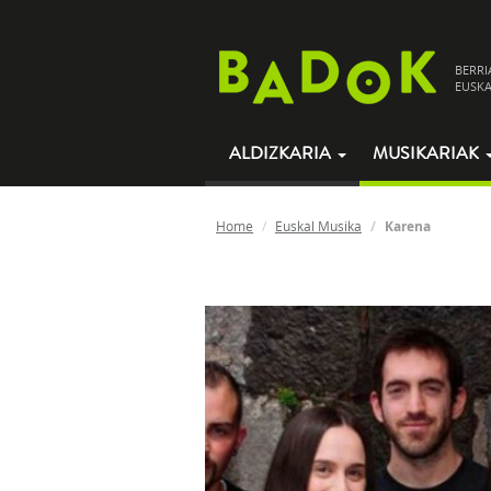
BERRI
EUSKA
ALDIZKARIA
MUSIKARIAK
Home
Euskal Musika
Karena