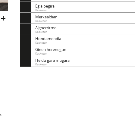
Egia begira
Kaskezur
Merkealdian
Kaskezur
Algoerritmo
Kaskezur
Hondamendia
Kaskezur
Ginen herenegun
Kaskezur
Heldu gara mugara
Kaskezur
a