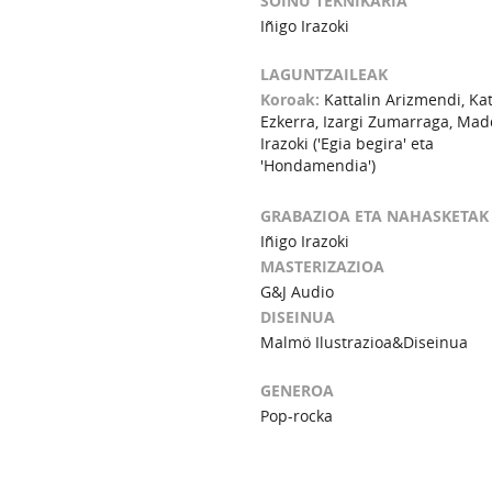
SOINU TEKNIKARIA
Iñigo Irazoki
LAGUNTZAILEAK
Koroak:
Kattalin Arizmendi, Kat
Ezkerra, Izargi Zumarraga, Mad
Irazoki ('Egia begira' eta
'Hondamendia')
GRABAZIOA ETA NAHASKETAK
Iñigo Irazoki
MASTERIZAZIOA
G&J Audio
DISEINUA
Malmö Ilustrazioa&Diseinua
GENEROA
Pop-rocka