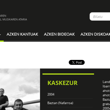
AREN
L MUSIKAREN ATARIA
AZKEN KANTUAK
AZKEN BIDEOAK
AZKEN DISKOA
KASKEZUR
Lande
Ibarr
ahots
2004
ahots
Bazt
Baztan (Nafarroa)
grab
2005