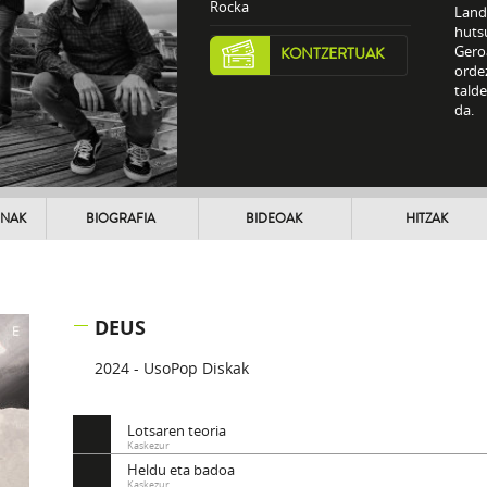
Rocka
Land
huts
Geroa
KONTZERTUAK
orde
talde
da.
UNAK
BIOGRAFIA
BIDEOAK
HITZAK
DEUS
2024 - UsoPop Diskak
Lotsaren teoria
Kaskezur
Heldu eta badoa
Kaskezur