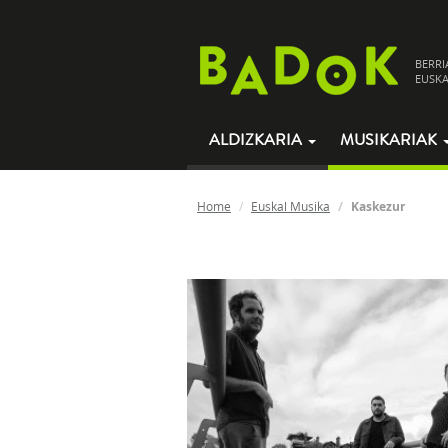
BERRI
EUSKA
ALDIZKARIA
MUSIKARIAK
Home
Euskal Musika
Kaskezur