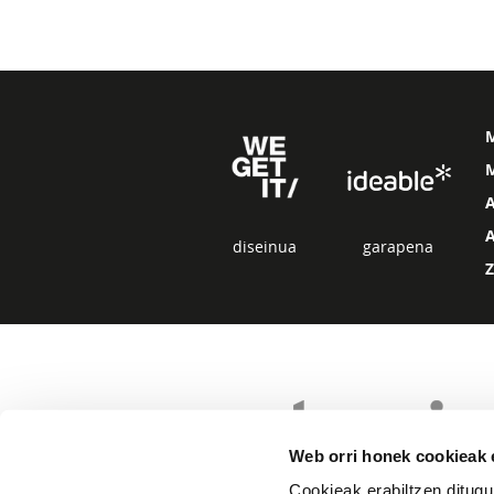
M
diseinua
garapena
Web orri honek cookieak e
Cookieak erabiltzen ditugu