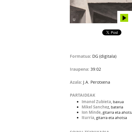
Formatua:
DG (digitala)
Iraupena:
39:02
Azala:
J.A. Perotxena
PARTAIDEAK
Imanol Zubieta
, baxua
Mikel Sanche
z, bateria
Ion Minde
, g
itarra eta ahots
Iturria
, gitarra eta ahotsa