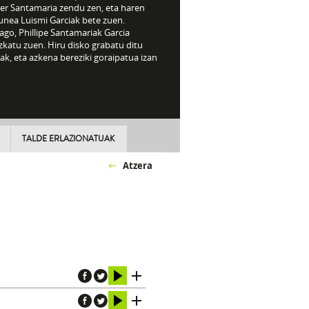
er Santamaria zendu zen, eta haren
unea Luismi Garciak bete zuen.
go, Phillipe Santamariak Garcia
zkatu zuen. Hiru disko grabatu ditu
ak, eta azkena bereziki goraipatua izan
TALDE ERLAZIONATUAK
Atzera