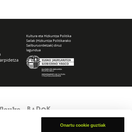
Kultura eta Hizkuntza Politika
Sailak (Hizkuntza Politikarako
Sailburuordetzak) diruz
lagundua
n
arpidetza
Onartu cookie guztiak