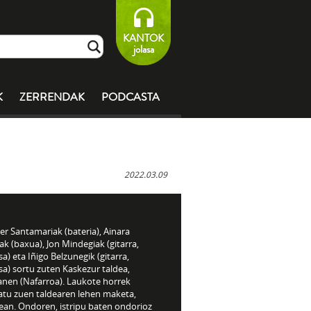
KANTOK
jolasa
K
ZERRENDAK
PODCASTA
2022.03.09
r Santamariak (bateria), Ainara
ak (baxua), Jon Mindegiak (gitarra,
a) eta Iñigo Belzunegik (gitarra,
a) sortu zuten Kaskezur taldea,
anen (Nafarroa). Laukote horrek
atu zuen taldearen lehen maketa,
ean. Ondoren, istripu baten ondorioz