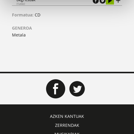
(Katez)
Formatua:
CD
GENEROA
Metala
AZKEN KANTUAK
ZERRENDAK