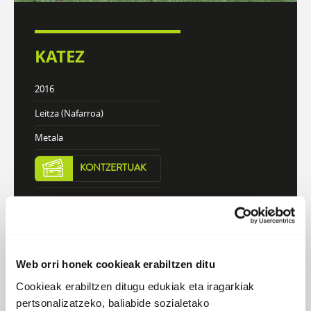
KATEZ
2016
Leitza (Nafarroa)
Metala
KONTZERTUAK
DISKOGRAFIA
BIOGRAFIA
Web orri honek cookieak erabiltzen ditu
Atzera
Cookieak erabiltzen ditugu edukiak eta iragarkiak
pertsonalizatzeko, baliabide sozialetako