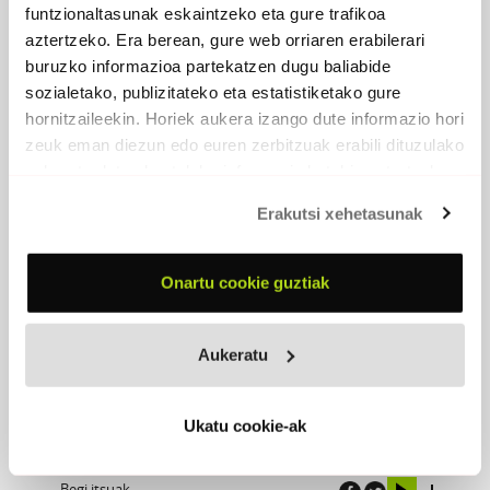
funtzionaltasunak eskaintzeko eta gure trafikoa
aztertzeko. Era berean, gure web orriaren erabilerari
buruzko informazioa partekatzen dugu baliabide
sozialetako, publizitateko eta estatistiketako gure
hornitzaileekin. Horiek aukera izango dute informazio hori
zeuk eman diezun edo euren zerbitzuak erabili dituzulako
eskuratu duten bestelako informazio batekin uztartzeko.
Erakutsi xehetasunak
Onartu cookie guztiak
Aukeratu
BEGI ITSUAK
2016 - Egilea editore
Ukatu cookie-ak
Begi itsuak