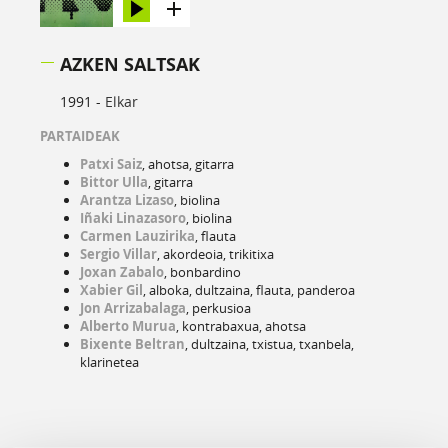
AZKEN SALTSAK
1991 -
Elkar
PARTAIDEAK
Patxi Saiz
, ahotsa, gitarra
Bittor Ulla
, gitarra
Arantza Lizaso
, biolina
Iñaki Linazasoro
, biolina
Carmen Lauzirika
, flauta
Sergio Villar
, akordeoia, trikitixa
Joxan Zabalo
, bonbardino
Xabier Gil
, alboka, dultzaina, flauta, panderoa
Jon Arrizabalaga
, perkusioa
Alberto Murua
, kontrabaxua, ahotsa
Bixente Beltran
, dultzaina, txistua, txanbela,
klarinetea