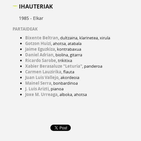
IHAUTERIAK
1985 -
Elkar
PARTAIDEAK
Bixente Beltran
, dultzaina, klarinetea, xirula
Gotzon Huizi
, ahotsa, atabala
Jaime Eguzkiza
, kontrabaxua
Daniel Adrian
, biolina, gitarra
Ricardo Sarobe
, trikitixa
Xabier Berasaluze "Leturia"
, panderoa
Carmen Lauzirika
, flauta
Juan Luis Vallejo
, akordeoia
Mainel Serra
, bonbardinoa
J. Luis Arizti
, pianoa
Joxe M. Urreaga
, alboka, ahotsa