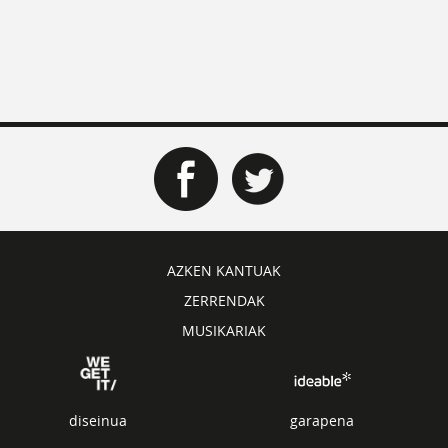
AZKEN KANTUAK
ZERRENDAK
MUSIKARIAK
diseinua
garapena