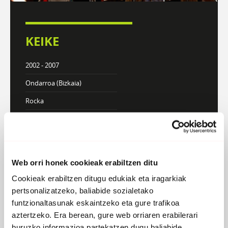
KEIKE
2002 - 2007
Ondarroa (Bizkaia)
Rocka
KONTZERTUAK
Web orri honek cookieak erabiltzen ditu
DISKOGRAFIA
BIOGRAFIA
Cookieak erabiltzen ditugu edukiak eta iragarkiak
pertsonalizatzeko, baliabide sozialetako
funtzionaltasunak eskaintzeko eta gure trafikoa
aztertzeko. Era berean, gure web orriaren erabilerari
Atzera
buruzko informazioa partekatzen dugu baliabide