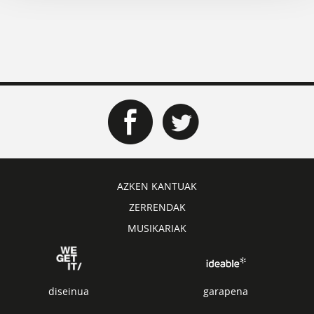
AZKEN KANTUAK
ZERRENDAK
MUSIKARIAK
diseinua
garapena