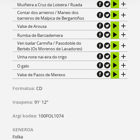
Muiñeira a Cruz da Lobeira / Ruada
Contar dos arrieiros / Maneo dos
barreiros de Malpica de Bergantiños
Valse de Arousa
Rumba de Barciademera
Ven bailar Carmiña / Pasodoble do
Berbés (Os Morenos de Lavadores)
Unha note nai eira do trigo
O galo
Valse de Pazos de Merexo
Formatua:
CD
Iraupena:
91' 12"
Argi kodea:
100FOL1074
GENEROA
Folka