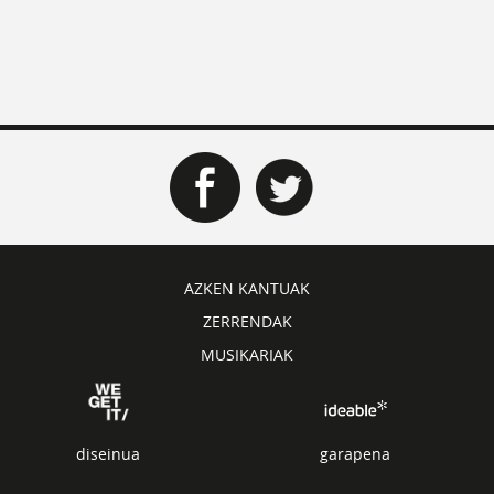
AZKEN KANTUAK
ZERRENDAK
MUSIKARIAK
diseinua
garapena