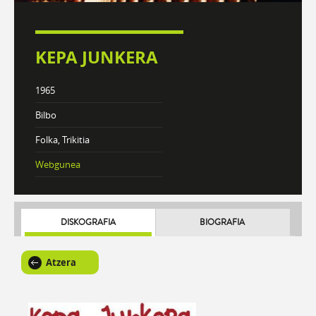
KEPA JUNKERA
1965
Bilbo
Folka, Trikitia
Webgunea
DISKOGRAFIA
BIOGRAFIA
Atzera