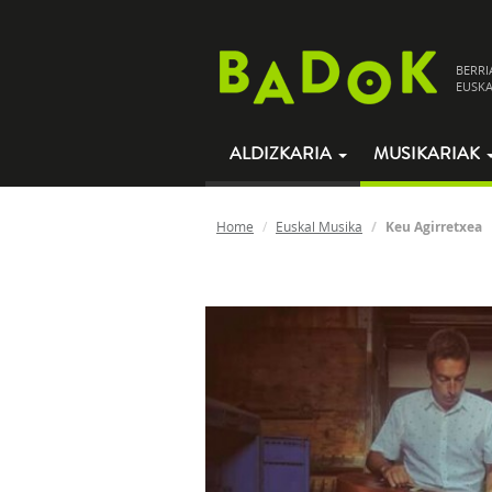
BERRI
EUSKA
ALDIZKARIA
MUSIKARIAK
Home
Euskal Musika
Keu Agirretxea