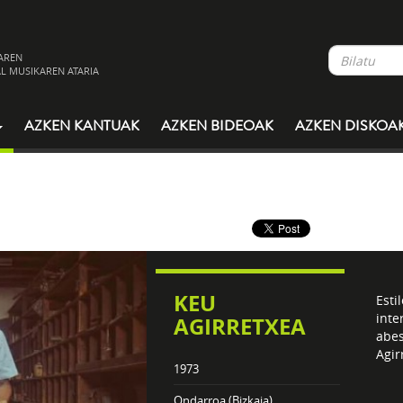
AREN
L MUSIKAREN ATARIA
AZKEN KANTUAK
AZKEN BIDEOAK
AZKEN DISKOA
KEU
Esti
inte
AGIRRETXEA
abes
Agir
1973
Ondarroa (Bizkaia)