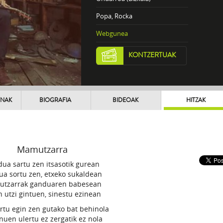
Popa, Rocka
Webgunea
KONTZERTUAK
UNAK
BIOGRAFIA
BIDEOAK
HITZAK
Mamutzarra
ua sartu zen itsasotik gurean
a sortu zen, etxeko sukaldean
tzarrak ganduaren babesean
n utzi gintuen, sinestu ezinean
rtu egin zen gutako bat behinola
nuen ulertu ez zergatik ez nola