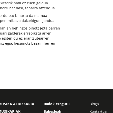
kitzerik nahi ez zuen galdua
 berri bat hasi, zaharra atzendua
ordu bat bihurtu da mamua
apen mikatza dakarkigun gandua
nahian behingoz bihotz (e)ta barren
ari galderak errepikatu arren
e egiten du ez erantzutearren
riz egia, besamotz bezain herren
USIKA ALDIZKARIA
Badok ezagutu
Bloga
MUSIKARIAK
Babesleak
Kontaktua