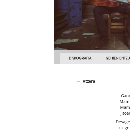
DISKOGRAFIA
GEHIEN ENTZ
Atzera
Gand
Mamu
Mamu
jitoa
Desage
ez ge