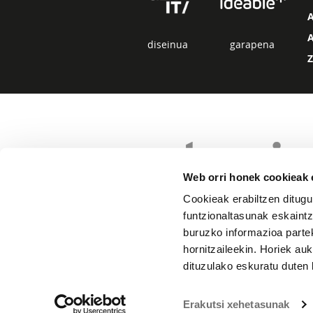
diseinua
garapena
Web orri honek cookieak e
Cookieak erabiltzen ditugu
funtzionaltasunak eskaintz
buruzko informazioa partek
hornitzaileekin. Horiek au
dituzulako eskuratu duten 
Erakutsi xehetasunak