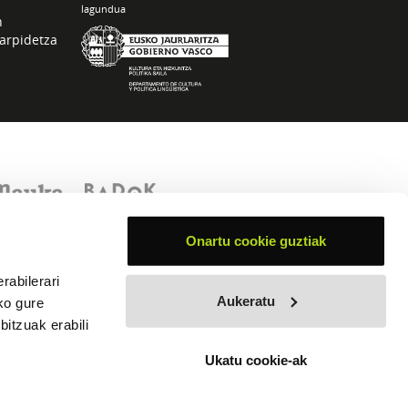
lagundua
n
arpidetza
Onartu cookie guztiak
rabilerari
Aukeratu
ko gure
itzuak erabili
Ukatu cookie-ak