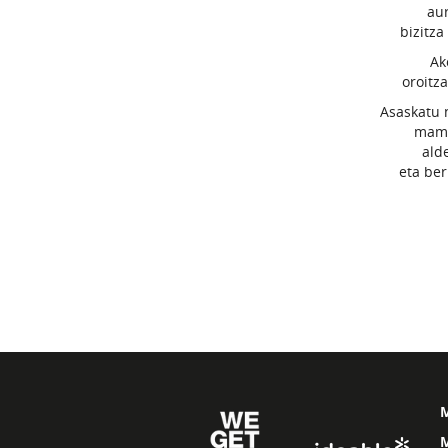
aur
bizitza
Ak
oroitz
Asaskatu 
mamu
ald
eta ber
M