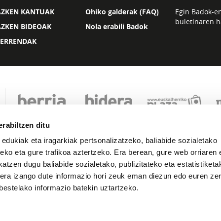
AZKEN KANTUAK
Ohiko galderak (FAQ)
Egin Badok-e
buletinaren h
AZKEN BIDEOAK
Nola erabili Badok
ZERRENDAK
rabiltzen ditu
 edukiak eta iragarkiak pertsonalizatzeko, baliabide sozialetako
eko eta gure trafikoa aztertzeko. Era berean, gure web orriaren e
atzen dugu baliabide sozialetako, publizitateko eta estatistiketa
kera izango dute informazio hori zeuk eman diezun edo euren zerb
Lege oharra
Pribatutasuna
Cookie politika
bestelako informazio batekin uztartzeko.