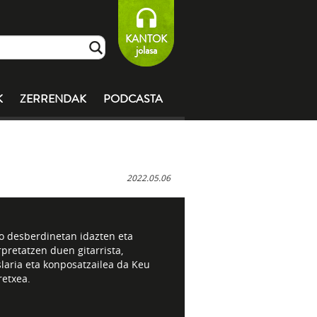
KANTOK
jolasa
K
ZERRENDAK
PODCASTA
2022.05.06
lo desberdinetan idazten eta
rpretatzen duen gitarrista,
laria eta konposatzailea da Keu
retxea.