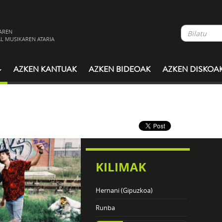
AREN
L MUSIKAREN ATARIA
AZKEN KANTUAK
AZKEN BIDEOAK
AZKEN DISKOA
KILIMAK
Hernani (Gipuzkoa)
Runba