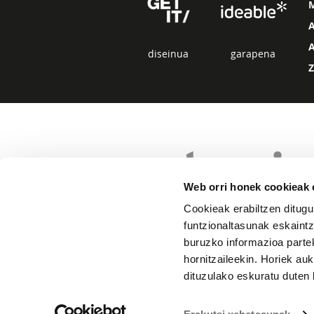
diseinua
garapena
Web orri honek cookieak e
Cookieak erabiltzen ditugu
funtzionaltasunak eskaintz
buruzko informazioa partek
hornitzaileekin. Horiek au
dituzulako eskuratu duten 