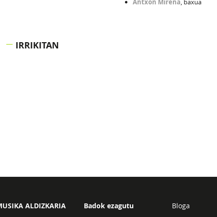
Antxon Mirena
, baxua
IRRIKITAN
USIKA ALDIZKARIA
Badok ezagutu
Bloga