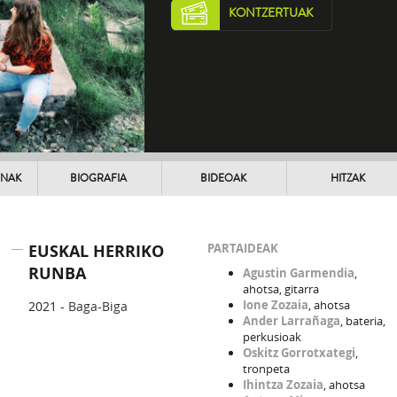
KONTZERTUAK
UNAK
BIOGRAFIA
BIDEOAK
HITZAK
EUSKAL HERRIKO
PARTAIDEAK
RUNBA
Agustin Garmendia
,
ahotsa, gitarra
Ione Zozaia
, ahotsa
2021 -
Baga-Biga
Ander Larrañaga
, bateria,
perkusioak
Oskitz Gorrotxategi
,
tronpeta
Ihintza Zozaia
, ahotsa