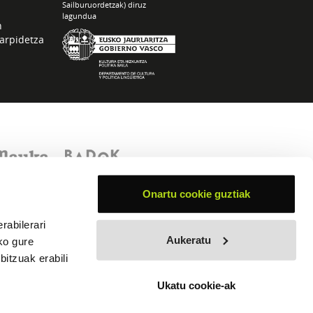
Sailburuordetzak) diruz
lagundua
n
arpidetza
Onartu cookie guztiak
rabilerari
Aukeratu
ko gure
itzuak erabili
Ukatu cookie-ak