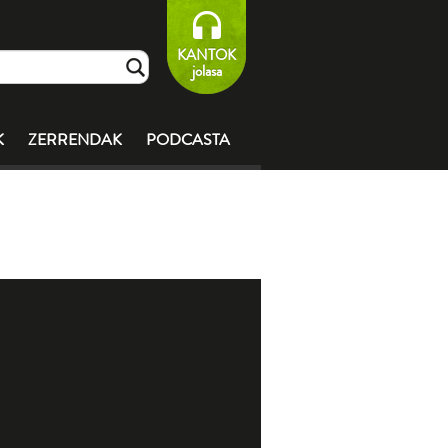
KANTOK
jolasa
K
ZERRENDAK
PODCASTA