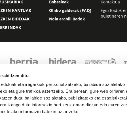
MUSIKARIAK
Babesleak
Kontaktua
AZKEN KANTUAK
Ohiko galderak (FAQ)
Egin Badok-e
buletinaren h
AZKEN BIDEOAK
Nola erabili Badok
ZERRENDAK
rabiltzen ditu
 edukiak eta iragarkiak pertsonalizatzeko, baliabide sozialetako
eko eta gure trafikoa aztertzeko. Era berean, gure web orriaren e
atzen dugu baliabide sozialetako, publizitateko eta estatistiketa
kera izango dute informazio hori zeuk eman diezun edo euren zerb
Lege oharra
Pribatutasuna
Cookie politika
bestelako informazio batekin uztartzeko.