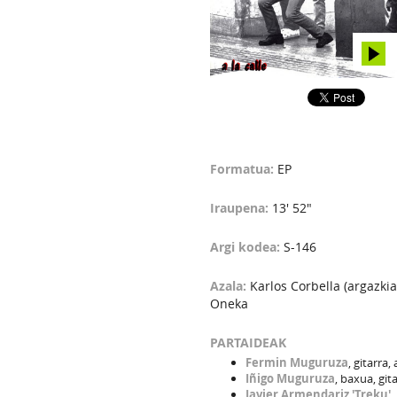
Formatua:
EP
Iraupena:
13' 52"
Argi kodea:
S-146
Azala:
Karlos Corbella (argazkia
Oneka
PARTAIDEAK
Fermin Muguruza
, gitarra,
Iñigo Muguruza
, baxua, git
Javier Armendariz 'Treku'
,