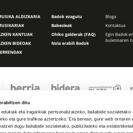
USIKA ALDIZKARIA
Badok ezagutu
Bloga
MUSIKARIAK
Babesleak
Kontaktua
AZKEN KANTUAK
Ohiko galderak (FAQ)
Egin Badok-e
buletinaren h
AZKEN BIDEOAK
Nola erabili Badok
ZERRENDAK
rabiltzen ditu
 edukiak eta iragarkiak pertsonalizatzeko, baliabide sozialetako
eko eta gure trafikoa aztertzeko. Era berean, gure web orriaren e
atzen dugu baliabide sozialetako, publizitateko eta estatistiketa