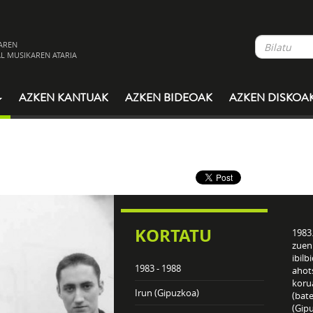
AREN
L MUSIKAREN ATARIA
AZKEN KANTUAK
AZKEN BIDEOAK
AZKEN DISKOA
KORTATU
1983
zuen
ibilb
1983 - 1988
ahot
koru
Irun (Gipuzkoa)
(bate
(Gipu