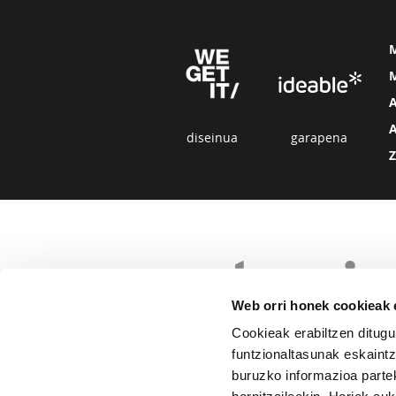
M
diseinua
garapena
Web orri honek cookieak e
Cookieak erabiltzen ditugu
funtzionaltasunak eskaintz
buruzko informazioa partek