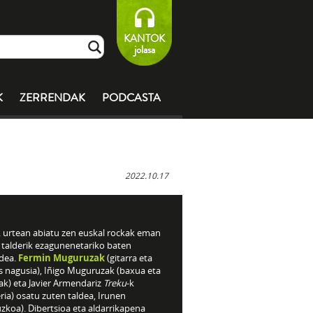
KANTOK
jolasa
K
ZERRENDAK
PODCASTA
2022.10.17
. urtean abiatu zen euskal rockak eman
 talderik ezagunenetariko baten
idea.
Fermin Muguruzak
(gitarra eta
s nagusia), Iñigo Muguruzak (baxua eta
ak) eta Javier Armendariz
Treku
-k
ria) osatu zuten taldea, Irunen
zkoa). Dibertsioa eta aldarrikapena