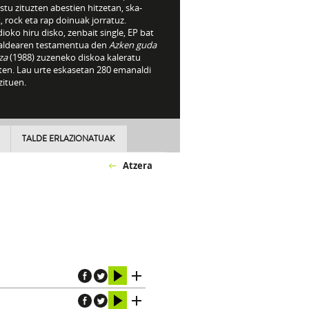
tu zituzten abestien hitzetan, ska-
 rock eta rap doinuak jorratuz.
ioko hiru disko, zenbait single, EP bat
taldearen testamentua den
Azken guda
za
(1988) zuzeneko diskoa kaleratu
zten. Lau urte eskasetan 280 emanaldi
zituen.
TALDE ERLAZIONATUAK
Atzera