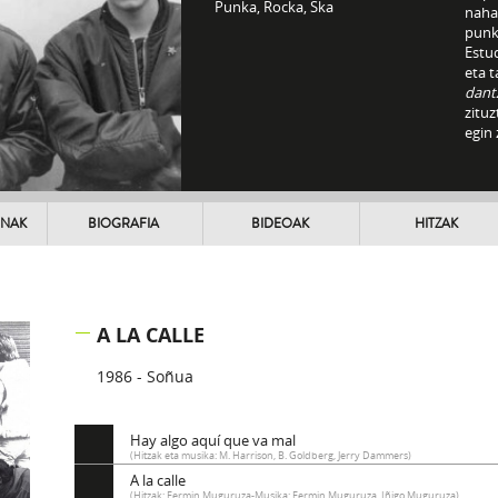
Punka, Rocka, Ska
nahas
punk,
Estud
eta 
dant
zitu
egin 
UNAK
BIOGRAFIA
BIDEOAK
HITZAK
A LA CALLE
1986 - Soñua
Hay algo aquí que va mal
(Hitzak eta musika: M. Harrison, B. Goldberg, Jerry Dammers)
A la calle
(Hitzak: Fermin Muguruza-Musika: Fermin Muguruza, Iñigo Muguruza)