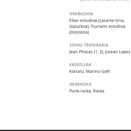
GRABAZIOA
Elkar estudioa (Lasarte-Oria,
Gipuzkoa), Tsunami estudioa
(Donostia)
SOINU TEKNIKARIA
Jean Phocas (1, 2), Josean Lopez 
EKOIZLEAK
Kortatu, Marino Goñi
GENEROAK
Punk-rocka, Rocka