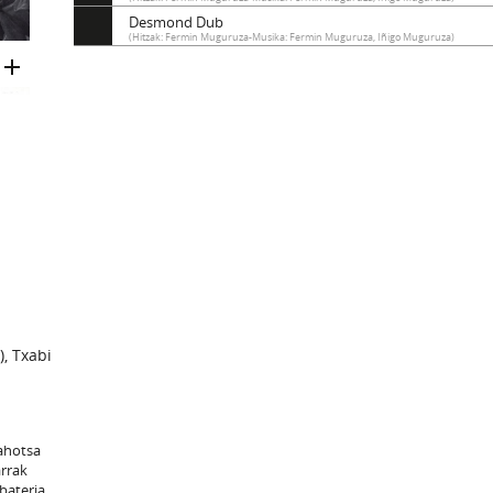
Desmond Dub
(Hitzak: Fermin Muguruza-Musika: Fermin Muguruza, Iñigo Muguruza)
), Txabi
 ahotsa
arrak
 bateria