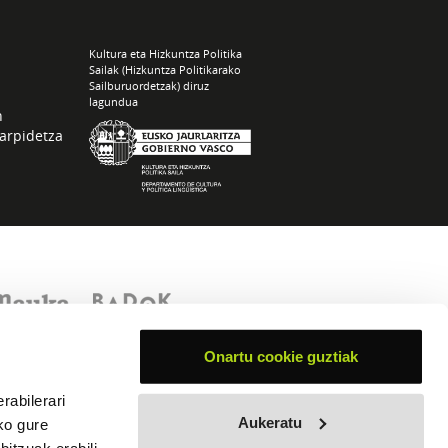
Kultura eta Hizkuntza Politika
Sailak (Hizkuntza Politikarako
Sailburuordetzak) diruz
lagundua
n
arpidetza
Onartu cookie guztiak
rabilerari
Aukeratu
ko gure