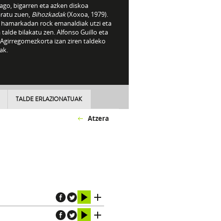
ago, bigarren eta azken diskoa
aratu zuen,
Bihozkadak
(Xoxoa, 1979).
 hamarkadan rock emanaldiak utzi eta
 talde bilakatu zen. Alfonso Guillo eta
 Agirregomezkorta izan ziren taldeko
ak.
TALDE ERLAZIONATUAK
Atzera