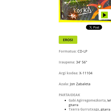
EROSI
Formatua:
CD-LP
Iraupena:
34' 56"
Argi kodea:
X-11104
Azala:
Jon Zabaleta
PARTAIDEAK
Gabi Agirregomezkorta
, l
gitarra
Txerra Gurrutxaga
, gitarra