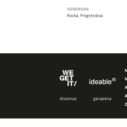
GENEROAK
Rocka, Progresiboa
M
diseinua
garapena