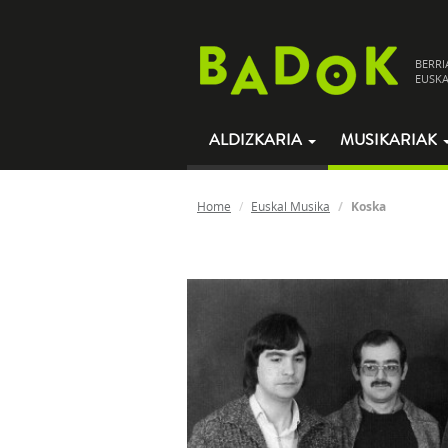
BERRI
EUSKA
ALDIZKARIA
MUSIKARIAK
Home
Euskal Musika
Koska