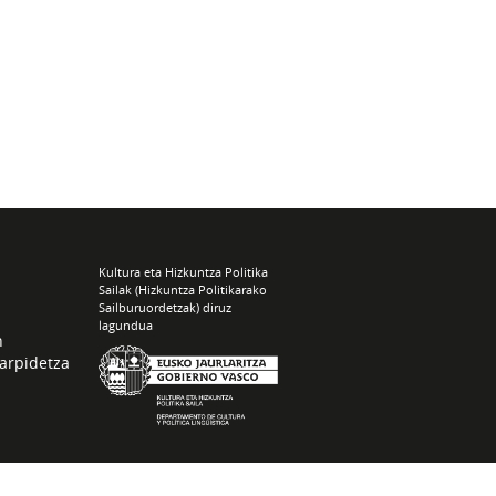
Kultura eta Hizkuntza Politika
Sailak (Hizkuntza Politikarako
Sailburuordetzak) diruz
lagundua
n
arpidetza