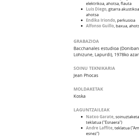
elektrikoa, ahotsa, flauta
Luis Diego
, gitarra akustikoa
ahotsa
Endika Iriondo
, perkusioa
Alfonso Guillo
, baxua, ahot
GRABAZIOA
Bacchanales estudioa (Doniba
Lohizune, Lapurdi), 1978ko aza
SOINU TEKNIKARIA
Jean Phocas
MOLDAKETAK
Koska
LAGUNTZAILEAK
Natxo Garate
, soinuztaketa
teklatua ("Esnaera")
Andre Laffite
, teklatua ("A
esnez")