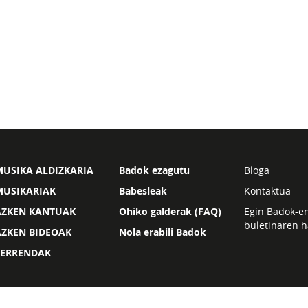
USIKA ALDIZKARIA
Badok ezagutu
Bloga
MUSIKARIAK
Babesleak
Kontaktua
AZKEN KANTUAK
Ohiko galderak (FAQ)
Egin Badok-e
buletinaren h
AZKEN BIDEOAK
Nola erabili Badok
ZERRENDAK