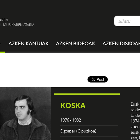
AREN
L MUSIKAREN ATARIA
AZKEN KANTUAK
AZKEN BIDEOAK
AZKEN DISKOA
KOSKA
Eusk
talde
talde
1976 - 1982
1974a
zuen
Elgoibar (Gipuzkoa)
eusk
zen, 