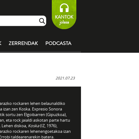
KANTOK
jolasa
K
ZERRENDAK
PODCASTA
2021.07.23
arazko rockaren lehen belaunaldiko
a izan zen Koska. Expresio Sonora
tik sortu zen Elgoibarren (Gipuzkoa),
n, eta rock jaialdi askotan parte hartu
. Lehen diskoa,
Koska
(IZ, 1976),
arazko rockaren lehenengoetakoa izan
Errobi taldearenarekin batera.