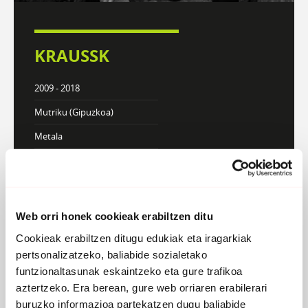
KRAUSSK
2009 - 2018
Mutriku (Gipuzkoa)
Metala
DISKOGRAFIA
BIOGRAFIA
Web orri honek cookieak erabiltzen ditu
Cookieak erabiltzen ditugu edukiak eta iragarkiak
pertsonalizatzeko, baliabide sozialetako
funtzionaltasunak eskaintzeko eta gure trafikoa
aztertzeko. Era berean, gure web orriaren erabilerari
buruzko informazioa partekatzen dugu baliabide