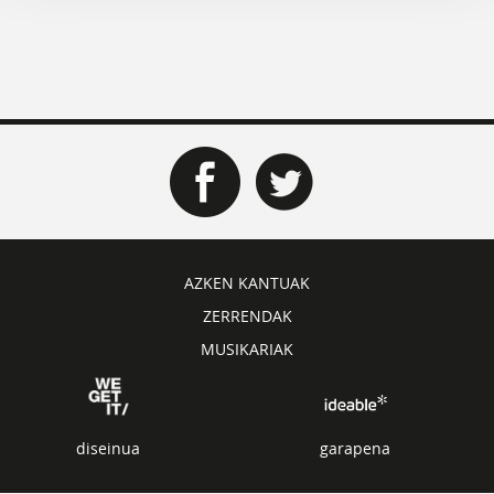
AZKEN KANTUAK
ZERRENDAK
MUSIKARIAK
diseinua
garapena