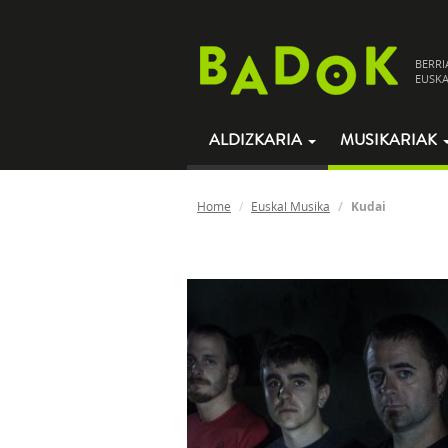
BERRI
EUSKA
ALDIZKARIA
MUSIKARIAK
Home
Euskal Musika
Kudai