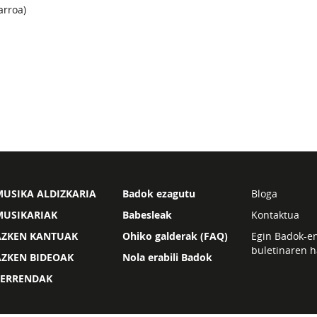
arroa)
USIKA ALDIZKARIA
Badok ezagutu
Bloga
MUSIKARIAK
Babesleak
Kontaktua
AZKEN KANTUAK
Ohiko galderak (FAQ)
Egin Badok-e
buletinaren h
AZKEN BIDEOAK
Nola erabili Badok
ZERRENDAK