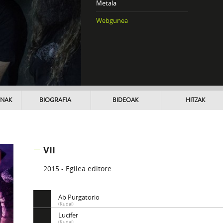
Metala
Webgunea
UNAK
BIOGRAFIA
BIDEOAK
HITZAK
VII
2015 - Egilea editore
Ab Purgatorio
(Kudai)
Lucifer
(Kudai)