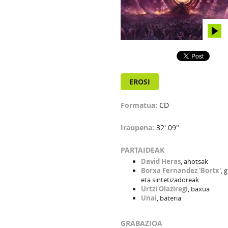
EROSI
Formatua:
CD
Iraupena:
32' 09"
PARTAIDEAK
David Heras
, ahotsak
Borxa Fernandez 'Bortx'
, 
eta sintetizadoreak
Urtzi Olaziregi
, baxua
Unai
, bateria
GRABAZIOA