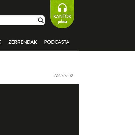
KANTOK
jolasa
K
ZERRENDAK
PODCASTA
2020.01.07