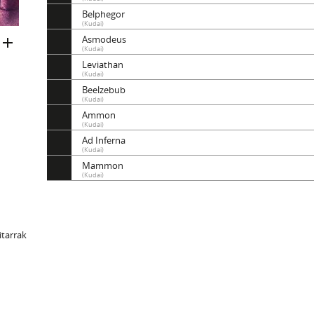
Belphegor
(Kudai)
Asmodeus
(Kudai)
Leviathan
(Kudai)
Beelzebub
(Kudai)
Ammon
(Kudai)
Ad Inferna
(Kudai)
Mammon
(Kudai)
gitarrak