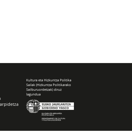
Kultura eta Hizkuntza Politika
Sailak (Hizkuntza Politikarako
Sailburuordetzak) diruz
lagundua
n
arpidetza