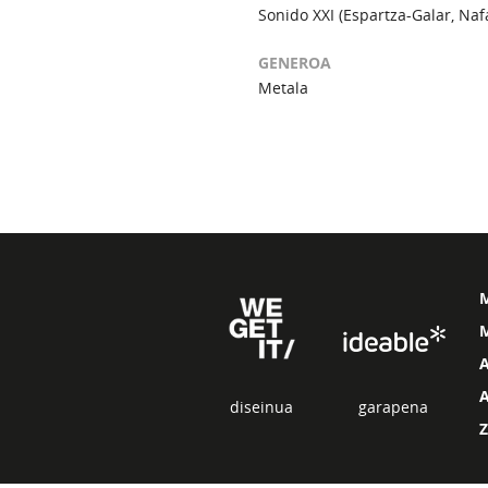
Sonido XXI (Espartza-Galar, Naf
GENEROA
Metala
M
diseinua
garapena