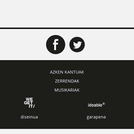
AZKEN KANTUAK
ZERRENDAK
MUSIKARIAK
diseinua
garapena