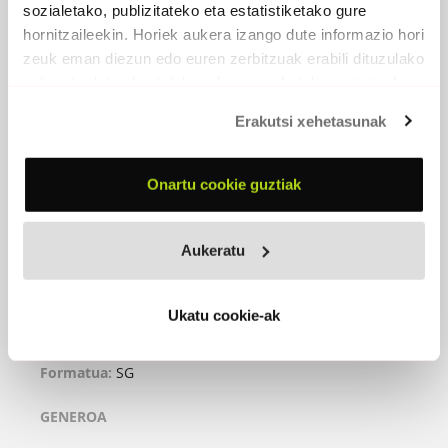
sozialetako, publizitateko eta estatistiketako gure
hornitzaileekin. Horiek aukera izango dute informazio hori
zeuk eman diezun edo euren zerbitzuak erabili dituzulako
eskuratu duten bestelako informazio batekin uztartzeko.
Erakutsi xehetasunak
Onartu cookie guztiak
FUSILAREN HOTSA
Aukeratu
2024
Ukatu cookie-ak
Fusilaren Hotsa (ft. Flako Fonki)
La Txama
Formatua:
SG
GENEROA