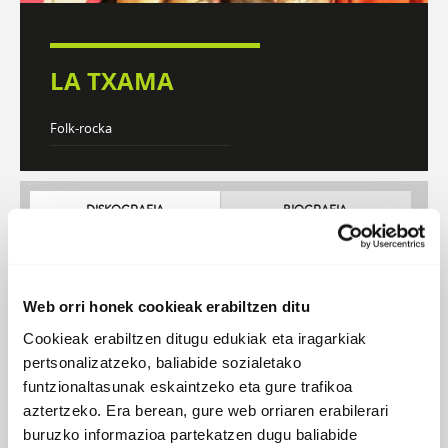
LA TXAMA
Folk-rocka
DISKOGRAFIA
BIOGRAFIA
Atzera
Web orri honek cookieak erabiltzen ditu
Cookieak erabiltzen ditugu edukiak eta iragarkiak
pertsonalizatzeko, baliabide sozialetako
funtzionaltasunak eskaintzeko eta gure trafikoa
aztertzeko. Era berean, gure web orriaren erabilerari
buruzko informazioa partekatzen dugu baliabide